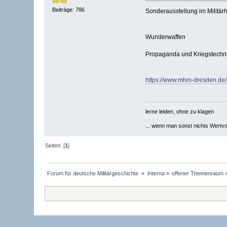
Beiträge: 786
Sonderausstellung im Militä
Wunderwaffen
Propaganda und Kriegstechni
https://www.mhm-dresden.de
lerne leiden, ohne zu klagen
... wenn man sonst nichts Wertvoll
Seiten: [
1
]
Forum für deutsche Militärgeschichte 
»
Interna
»
offener Themenraum