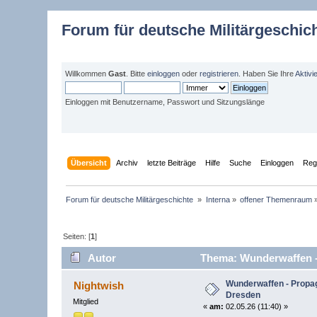
Forum für deutsche Militärgeschic
Willkommen
Gast
. Bitte
einloggen
oder
registrieren
. Haben Sie Ihre
Aktivi
Einloggen mit Benutzername, Passwort und Sitzungslänge
Übersicht
Archiv
letzte Beiträge
Hilfe
Suche
Einloggen
Regi
Forum für deutsche Militärgeschichte 
»
Interna
»
offener Themenraum
Seiten: [
1
]
Autor
Thema: Wunderwaffen - 
Wunderwaffen - Propa
Nightwish
Dresden
Mitglied
«
am:
02.05.26 (11:40) »