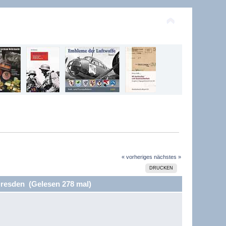
« vorheriges
nächstes »
DRUCKEN
resden (Gelesen 278 mal)