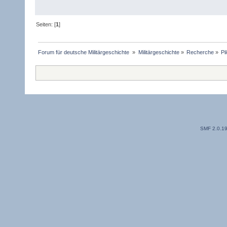
Seiten: [
1
]
Forum für deutsche Militärgeschichte 
»
Militärgeschichte
»
Recherche
»
Pi
SMF 2.0.1