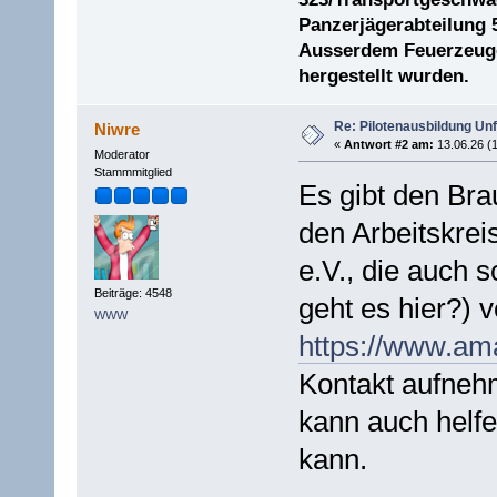
Panzerjägerabteilung 
Ausserdem Feuerzeuge 
hergestellt wurden.
Re: Pilotenausbildung Un
Niwre
«
Antwort #2 am:
13.06.26 (1
Moderator
Stammmitglied
Es gibt den Br
den Arbeitskrei
e.V., die auch
Beiträge: 4548
geht es hier?) v
WWW
https://www.am
Kontakt aufneh
kann auch helf
kann.