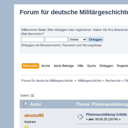
Forum für deutsche Militärgeschicht
Willkommen
Gast
. Bitte
einloggen
oder
registrieren
. Haben Sie Ihre
Aktivieru
Mail
übersehen?
Einloggen mit Benutzername, Passwort und Sitzungslänge
Übersicht
Archiv
letzte Beiträge
Hilfe
Suche
Einloggen
Registr
Forum für deutsche Militärgeschichte 
»
Militärgeschichte
»
Recherche
»
Pi
Seiten: [
1
]
Autor
Thema: Pilotenausbildung
Pilotenausbildung Unfäll
absolut85
«
am:
09.06.26 (18:04) »
Aspirant