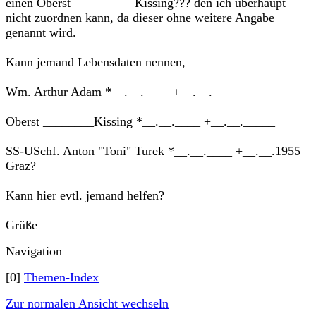
einen Oberst _________ Kissing??? den ich überhaupt
nicht zuordnen kann, da dieser ohne weitere Angabe
genannt wird.
Kann jemand Lebensdaten nennen,
Wm. Arthur Adam *__.__.____ +__.__.____
Oberst ________Kissing *__.__.____ +__.__._____
SS-USchf. Anton "Toni" Turek *__.__.____ +__.__.1955
Graz?
Kann hier evtl. jemand helfen?
Grüße
Navigation
[0]
Themen-Index
Zur normalen Ansicht wechseln