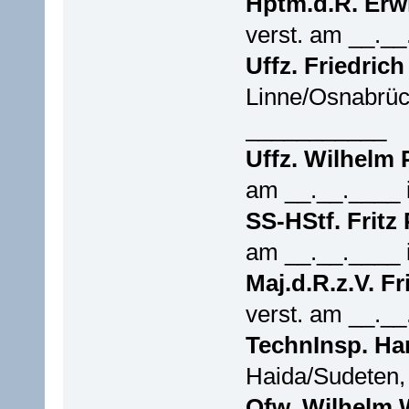
Hptm.d.R. Erw
verst. am __._
Uffz. Friedric
Linne/Osnabrück
___________
Uffz. Wilhelm 
am __.__.____
SS-HStf. Fritz
am __.__.____
Maj.d.R.z.V. Fr
verst. am __._
TechnInsp. Ha
Haida/Sudeten,
Ofw. Wilhelm