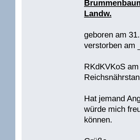
Brummenbaum D
Landw.
geboren am 31.
verstorben am 
RKdKVKoS am 01
Reichsnährstan
Hat jemand Ang
würde mich freu
können.