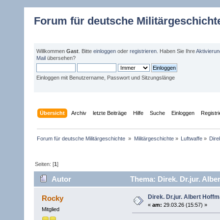
Forum für deutsche Militärgeschicht
Willkommen
Gast
. Bitte
einloggen
oder
registrieren
. Haben Sie Ihre
Aktivieru
Mail
übersehen?
Einloggen mit Benutzername, Passwort und Sitzungslänge
Übersicht
Archiv
letzte Beiträge
Hilfe
Suche
Einloggen
Registr
Forum für deutsche Militärgeschichte 
»
Militärgeschichte
»
Luftwaffe
»
Dire
Seiten: [
1
]
Autor
Thema: Direk. Dr.jur. Al
Direk. Dr.jur. Albert H
Rocky
«
am:
29.03.26 (15:57) »
Mitglied