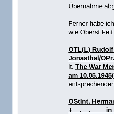
Übernahme abg
Ferner habe ich
wie Oberst Fett
OTL(L) Rudolf 
Jonasthal/OPr.
lt.
The War Meri
am 10.05.1945(
entsprechenden
OStInt. Herman
+__.__.____ i