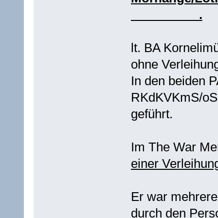
__________.
lt. BA Kornelim
ohne Verleihun
In den beiden
RKdKVKmS/oS wi
geführt.
Im The War Mer
einer Verleihu
Er war mehrere 
durch den Pers