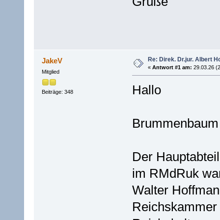
Grüße
Re: Direk. Dr.jur. Alber
JakeV
«
Antwort #1 am:
29.03.26 (2
Mitglied
Hallo
Beiträge: 348
Brummenbaum +
Der Hauptabteil
im RMdRuk war 
Walter Hoffmann
Reichskammer d