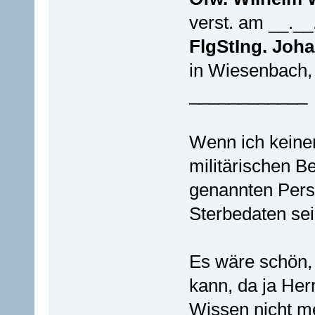
verst. am __._
FlgStIng. Joh
in Wiesenbach, 
____________
Wenn ich kein
militärischen B
genannten Pers
Sterbedaten sei
Es wäre schön,
kann, da ja Her
Wissen nicht me