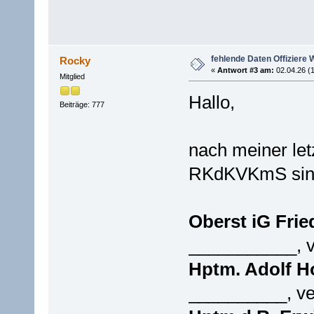
fehlende Daten Offizie
Rocky
«
Antwort #3 am:
02.04.26 (1
Mitglied
Hallo,
Beiträge: 777
nach meiner let
RKdKVKmS sind 
Oberst iG Fri
___________, v
Hptm. Adolf 
__________, ve