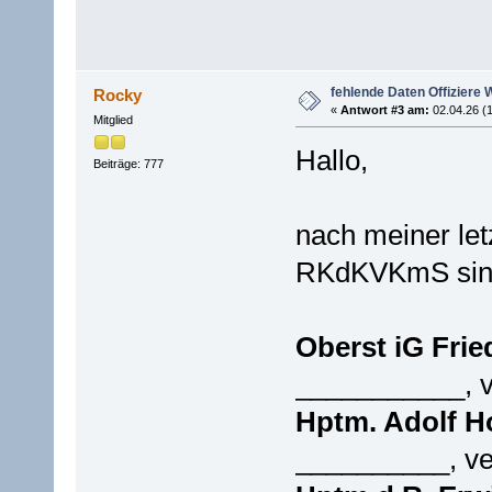
fehlende Daten Offizie
Rocky
«
Antwort #3 am:
02.04.26 (1
Mitglied
Hallo,
Beiträge: 777
nach meiner let
RKdKVKmS sind 
Oberst iG Fri
___________, v
Hptm. Adolf 
__________, ve