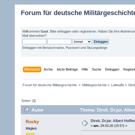
Forum für deutsche Militärgeschicht
Willkommen
Gast
. Bitte
einloggen
oder
registrieren
. Haben Sie Ihre
Aktivieru
Mail
übersehen?
Einloggen mit Benutzername, Passwort und Sitzungslänge
Übersicht
Archiv
letzte Beiträge
Hilfe
Suche
Einloggen
Registr
Forum für deutsche Militärgeschichte 
»
Militärgeschichte
»
Luftwaffe
»
Dire
Seiten: [
1
]
Autor
Thema: Direk. Dr.jur. Al
Direk. Dr.jur. Albert H
Rocky
«
am:
29.03.26 (15:57) »
Mitglied