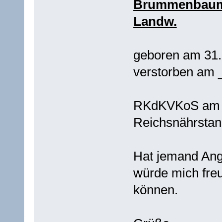
Brummenbaum D
Landw.
geboren am 31.
verstorben am 
RKdKVKoS am 01
Reichsnährstan
Hat jemand Ang
würde mich freu
können.