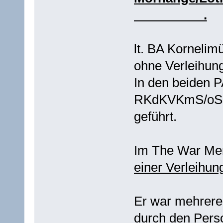
__________.
lt. BA Kornelim
ohne Verleihun
In den beiden
RKdKVKmS/oS wi
geführt.
Im The War Mer
einer Verleihu
Er war mehrere 
durch den Pers