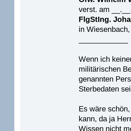
verst. am __._
FlgStIng. Joh
in Wiesenbach, 
____________
Wenn ich kein
militärischen B
genannten Pers
Sterbedaten sei
Es wäre schön,
kann, da ja Her
Wissen nicht me