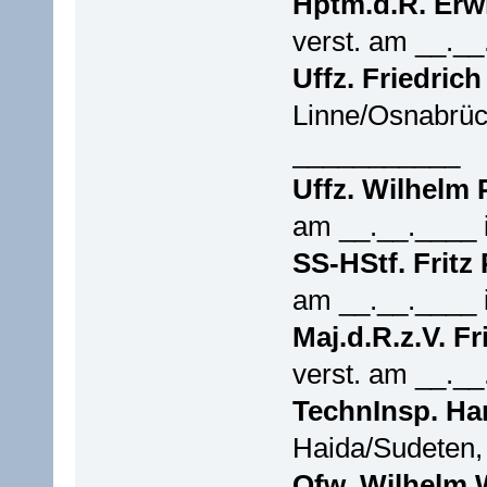
Hptm.d.R. Erw
verst. am __._
Uffz. Friedric
Linne/Osnabrück
___________
Uffz. Wilhelm 
am __.__.____
SS-HStf. Fritz
am __.__.____
Maj.d.R.z.V. Fr
verst. am __._
TechnInsp. Ha
Haida/Sudeten,
Ofw. Wilhelm