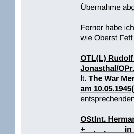
Übernahme abg
Ferner habe ich
wie Oberst Fett
OTL(L) Rudolf 
Jonasthal/OPr.
lt.
The War Meri
am 10.05.1945(
entsprechenden
OStInt. Herman
+__.__.____ i