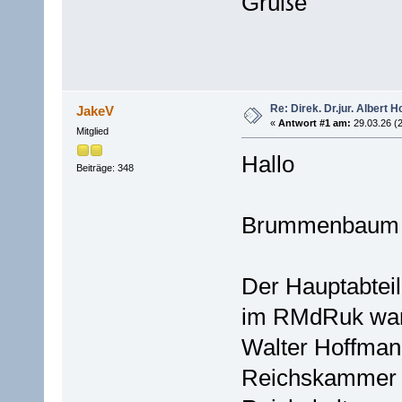
Grüße
Re: Direk. Dr.jur. Alber
JakeV
«
Antwort #1 am:
29.03.26 (2
Mitglied
Hallo
Beiträge: 348
Brummenbaum +
Der Hauptabteil
im RMdRuk war 
Walter Hoffmann
Reichskammer d