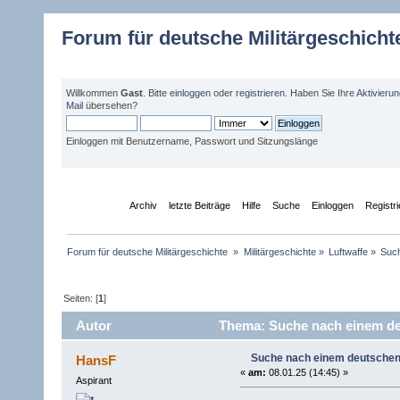
Forum für deutsche Militärgeschicht
Willkommen
Gast
. Bitte
einloggen
oder
registrieren
. Haben Sie Ihre
Aktivieru
Mail
übersehen?
Einloggen mit Benutzername, Passwort und Sitzungslänge
Übersicht
Archiv
letzte Beiträge
Hilfe
Suche
Einloggen
Registr
Forum für deutsche Militärgeschichte 
»
Militärgeschichte
»
Luftwaffe
»
Such
Seiten: [
1
]
Autor
Thema: Suche nach einem de
Suche nach einem deutschen
HansF
«
am:
08.01.25 (14:45) »
Aspirant