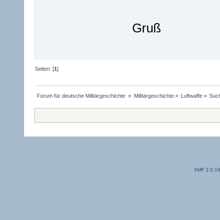
Gruß
Seiten: [
1
]
Forum für deutsche Militärgeschichte 
»
Militärgeschichte
»
Luftwaffe
»
Such
SMF 2.0.1