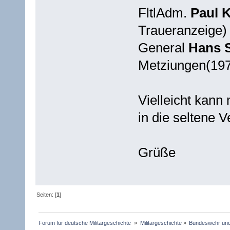
FltlAdm.
Paul K
Traueranzeige)
General
Hans S
Metziungen(19
Vielleicht kan
in die seltene V
Grüße
Seiten: [
1
]
Forum für deutsche Militärgeschichte 
»
Militärgeschichte
»
Bundeswehr un