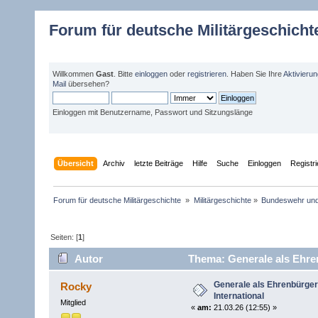
Forum für deutsche Militärgeschicht
Willkommen
Gast
. Bitte
einloggen
oder
registrieren
. Haben Sie Ihre
Aktivieru
Mail
übersehen?
Einloggen mit Benutzername, Passwort und Sitzungslänge
Übersicht
Archiv
letzte Beiträge
Hilfe
Suche
Einloggen
Registr
Forum für deutsche Militärgeschichte 
»
Militärgeschichte
»
Bundeswehr un
Seiten: [
1
]
Autor
Thema: Generale als Ehren
Generale als Ehrenbürger
Rocky
International
Mitglied
«
am:
21.03.26 (12:55) »