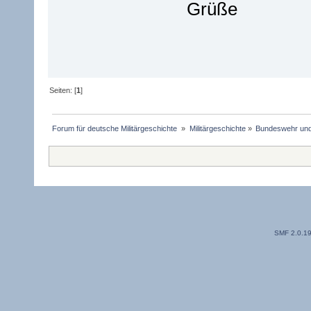
Grüße
Seiten: [
1
]
Forum für deutsche Militärgeschichte 
»
Militärgeschichte
»
Bundeswehr un
SMF 2.0.1