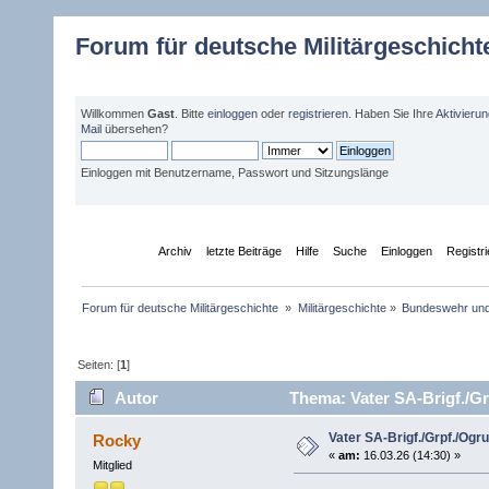
Forum für deutsche Militärgeschicht
Willkommen
Gast
. Bitte
einloggen
oder
registrieren
. Haben Sie Ihre
Aktivieru
Mail
übersehen?
Einloggen mit Benutzername, Passwort und Sitzungslänge
Übersicht
Archiv
letzte Beiträge
Hilfe
Suche
Einloggen
Registr
Forum für deutsche Militärgeschichte 
»
Militärgeschichte
»
Bundeswehr un
Seiten: [
1
]
Autor
Thema: Vater SA-Brigf./Gr
Vater SA-Brigf./Grpf./Ogru
Rocky
«
am:
16.03.26 (14:30) »
Mitglied