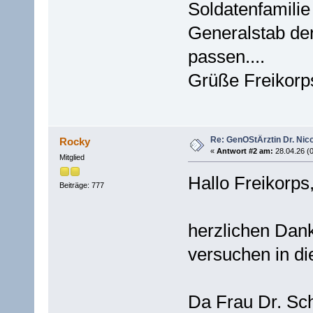
Soldatenfamili
Generalstab de
passen....
Grüße Freikorp
Re: GenOStÄrztin Dr. Nico
Rocky
«
Antwort #2 am:
28.04.26 (0
Mitglied
Hallo Freikorps
Beiträge: 777
herzlichen Dank
versuchen in di
Da Frau Dr. Sch