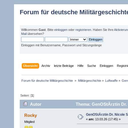
Forum für deutsche Militärgeschicht
Willkommen
Gast
. Bitte
einloggen
oder
registrieren
. Haben Sie Ihre
Aktivieru
Mail
übersehen?
Einloggen mit Benutzername, Passwort und Sitzungslänge
Übersicht
Archiv
letzte Beiträge
Hilfe
Suche
Einloggen
Registr
Forum für deutsche Militärgeschichte 
»
Militärgeschichte
»
Luftwaffe
»
GenO
Seiten: [
1
]
Autor
Thema: GenOStÄrztin Dr. N
GenOStÄrztin Dr. Nicole S
Rocky
«
am:
13.03.26 (17:45) »
Mitglied