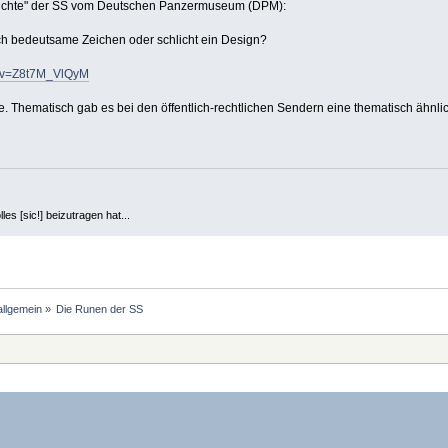
hichte" der SS vom Deutschen Panzermuseum (DPM):
sch bedeutsame Zeichen oder schlicht ein Design?
h?v=Z8t7M_VlQyM
e. Thematisch gab es bei den öffentlich-rechtlichen Sendern eine thematisch ähnli
es [sic!] beizutragen hat...
allgemein
»
Die Runen der SS