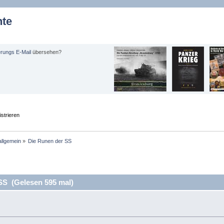
hte
erungs E-Mail
übersehen?
strieren
allgemein
»
Die Runen der SS
SS (Gelesen 595 mal)