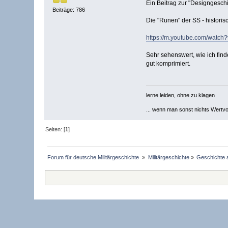
Ein Beitrag zur "Designgesc
Beiträge: 786
Die "Runen" der SS - histori
https://m.youtube.com/watc
Sehr sehenswert, wie ich find
gut komprimiert.
lerne leiden, ohne zu klagen
... wenn man sonst nichts Wertvoll
Seiten: [
1
]
Forum für deutsche Militärgeschichte 
»
Militärgeschichte
»
Geschichte 