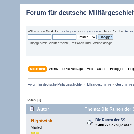
Forum für deutsche Militärgeschic
Willkommen
Gast
. Bitte
einloggen
oder
registrieren
. Haben Sie Ihre
Aktivi
Einloggen mit Benutzername, Passwort und Sitzungslänge
Übersicht
Archiv
letzte Beiträge
Hilfe
Suche
Einloggen
Regi
Forum für deutsche Militärgeschichte 
»
Militärgeschichte
»
Geschichte 
Seiten: [
1
]
Autor
Thema: Die Runen der 
Die Runen der SS
Nightwish
«
am:
27.02.26 (18:05) »
Mitglied