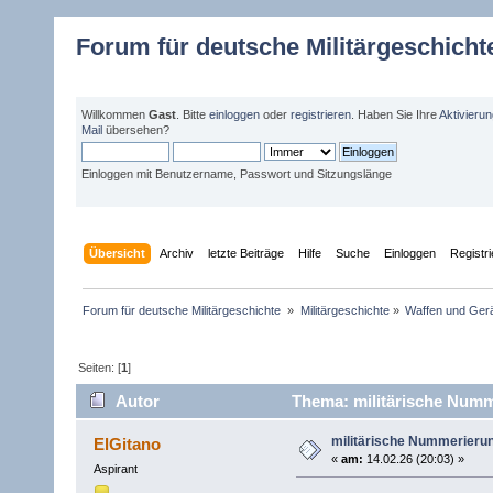
Forum für deutsche Militärgeschicht
Willkommen
Gast
. Bitte
einloggen
oder
registrieren
. Haben Sie Ihre
Aktivieru
Mail
übersehen?
Einloggen mit Benutzername, Passwort und Sitzungslänge
Übersicht
Archiv
letzte Beiträge
Hilfe
Suche
Einloggen
Registr
Forum für deutsche Militärgeschichte 
»
Militärgeschichte
»
Waffen und Gerä
Seiten: [
1
]
Autor
Thema: militärische Numm
militärische Nummerieru
ElGitano
«
am:
14.02.26 (20:03) »
Aspirant