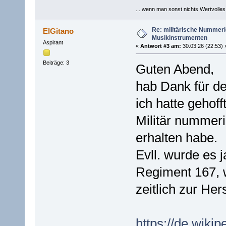
... wenn man sonst nichts Wertvolles [
Re: militärische Nummeri
ElGitano
Musikinstrumenten
Aspirant
«
Antwort #3 am:
30.03.26 (22:53) 
Beiträge: 3
Guten Abend,
hab Dank für d
ich hatte gehof
Militär nummeri
erhalten habe.
Evll. wurde es j
Regiment 167, 
zeitlich zur Her
https://de.wikip