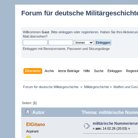
Forum für deutsche Militärgeschicht
Willkommen
Gast
. Bitte
einloggen
oder
registrieren
. Haben Sie Ihre
Aktivieru
Mail
übersehen?
Einloggen mit Benutzername, Passwort und Sitzungslänge
Übersicht
Archiv
letzte Beiträge
Hilfe
Suche
Einloggen
Registr
Forum für deutsche Militärgeschichte 
»
Militärgeschichte
»
Waffen und Gerä
Seiten: [
1
]
Autor
Thema: militärische Numm
militärische Nummerieru
ElGitano
«
am:
14.02.26 (20:03) »
Aspirant