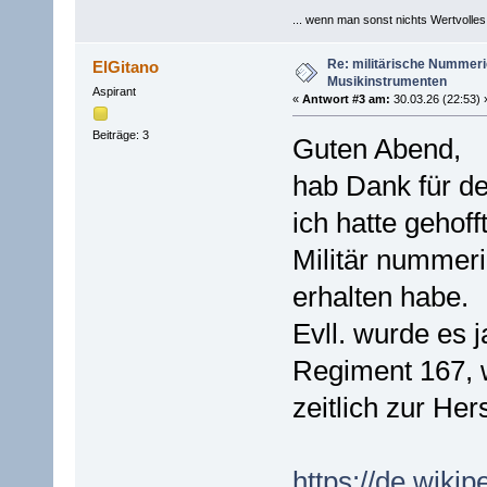
... wenn man sonst nichts Wertvolles [
Re: militärische Nummeri
ElGitano
Musikinstrumenten
Aspirant
«
Antwort #3 am:
30.03.26 (22:53) 
Beiträge: 3
Guten Abend,
hab Dank für d
ich hatte gehof
Militär nummeri
erhalten habe.
Evll. wurde es j
Regiment 167, 
zeitlich zur Her
https://de.wikip