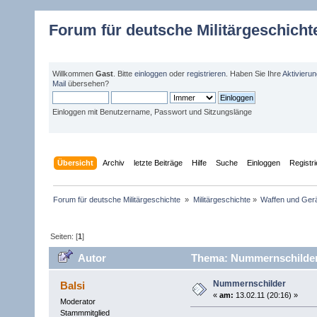
Forum für deutsche Militärgeschicht
Willkommen
Gast
. Bitte
einloggen
oder
registrieren
. Haben Sie Ihre
Aktivieru
Mail
übersehen?
Einloggen mit Benutzername, Passwort und Sitzungslänge
Übersicht
Archiv
letzte Beiträge
Hilfe
Suche
Einloggen
Registr
Forum für deutsche Militärgeschichte 
»
Militärgeschichte
»
Waffen und Gerä
Seiten: [
1
]
Autor
Thema: Nummernschilder
Nummernschilder
Balsi
«
am:
13.02.11 (20:16) »
Moderator
Stammmitglied