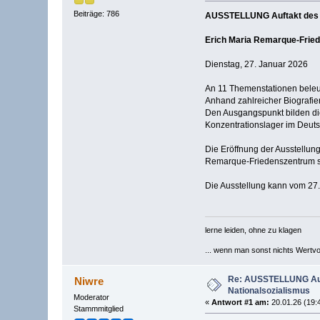
Beiträge: 786
AUSSTELLUNG Auftakt des T
Erich Maria Remarque-Frie
Dienstag, 27. Januar 2026
An 11 Themenstationen beleuch
Anhand zahlreicher Biografien
Den Ausgangspunkt bilden die 
Konzentrationslager im Deut
Die Eröffnung der Ausstellun
Remarque-Friedenszentrum sta
Die Ausstellung kann vom 27. 
lerne leiden, ohne zu klagen
... wenn man sonst nichts Wertvoll
Re: AUSSTELLUNG Auft
Niwre
Nationalsozialismus
Moderator
«
Antwort #1 am:
20.01.26 (19:
Stammmitglied