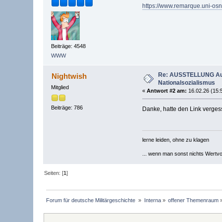
https://www.remarque.uni-os
Beiträge: 4548
WWW
Re: AUSSTELLUNG Auft
Nightwish
Nationalsozialismus
Mitglied
«
Antwort #2 am:
16.02.26 (15:
Beiträge: 786
Danke, hatte den Link verges
lerne leiden, ohne zu klagen
... wenn man sonst nichts Wertvoll
Seiten: [
1
]
Forum für deutsche Militärgeschichte 
»
Interna
»
offener Themenraum