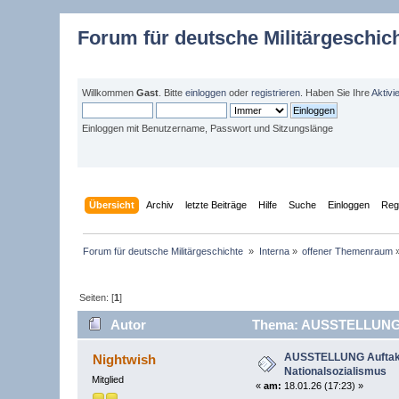
Forum für deutsche Militärgeschic
Willkommen
Gast
. Bitte
einloggen
oder
registrieren
. Haben Sie Ihre
Aktivi
Einloggen mit Benutzername, Passwort und Sitzungslänge
Übersicht
Archiv
letzte Beiträge
Hilfe
Suche
Einloggen
Regi
Forum für deutsche Militärgeschichte 
»
Interna
»
offener Themenraum
Seiten: [
1
]
Autor
Thema: AUSSTELLUNG Auf
AUSSTELLUNG Auftakt 
Nightwish
Nationalsozialismus
Mitglied
«
am:
18.01.26 (17:23) »