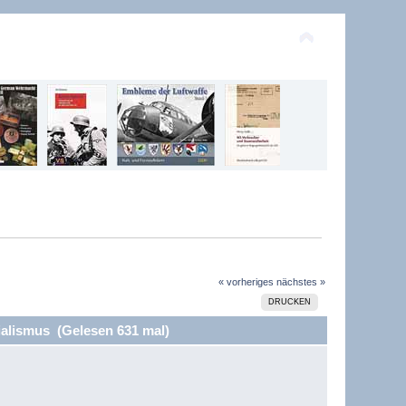
« vorheriges
nächstes »
DRUCKEN
alismus (Gelesen 631 mal)