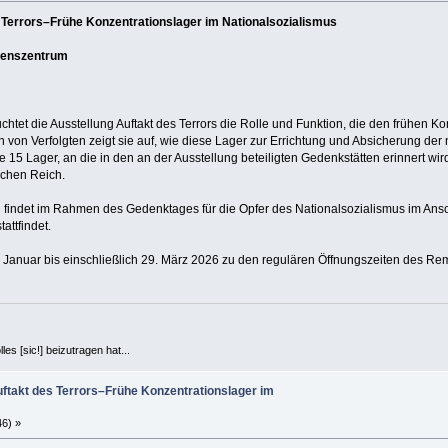
errors–Frühe Konzentrationslager im Nationalsozialismus
denszentrum
tet die Ausstellung Auftakt des Terrors die Rolle und Funktion, die den frühen Ko
 von Verfolgten zeigt sie auf, wie diese Lager zur Errichtung und Absicherung der n
15 Lager, an die in den an der Ausstellung beteiligten Gedenkstätten erinnert wird
schen Reich.
g findet im Rahmen des Gedenktages für die Opfer des Nationalsozialismus im Ansc
ttfindet.
Januar bis einschließlich 29. März 2026 zu den regulären Öffnungszeiten des Rema
es [sic!] beizutragen hat...
akt des Terrors–Frühe Konzentrationslager im
46) »