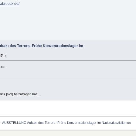
nabrueck.de/
akt des Terrors–Frühe Konzentrationslager im
59) »
sen.
es [sic!] beizutragen hat...
»
AUSSTELLUNG Auftakt des Terrors–Frühe Konzentrationslager im Nationalsozialismus