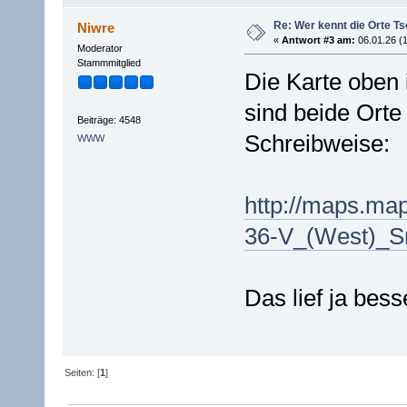
Re: Wer kennt die Orte T
Niwre
«
Antwort #3 am:
06.01.26 (1
Moderator
Stammmitglied
Die Karte oben 
sind beide Orte
Beiträge: 4548
Schreibweise:
WWW
http://maps.m
36-V_(West)_S
Das lief ja bess
Seiten: [
1
]