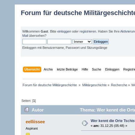
Forum für deutsche Militärgeschicht
Willkommen
Gast
. Bitte
einloggen
oder
registrieren
. Haben Sie Ihre
Aktivieru
Mail
übersehen?
Einloggen mit Benutzername, Passwort und Sitzungslänge
Übersicht
Archiv
letzte Beiträge
Hilfe
Suche
Einloggen
Registr
Forum für deutsche Militärgeschichte 
»
Militärgeschichte
»
Recherche
»
We
Seiten: [
1
]
Autor
Thema: Wer kennt die Ort
Wer kennt die Orte Tschi
eelliissee
«
am:
31.12.25 (05:48) »
Aspirant