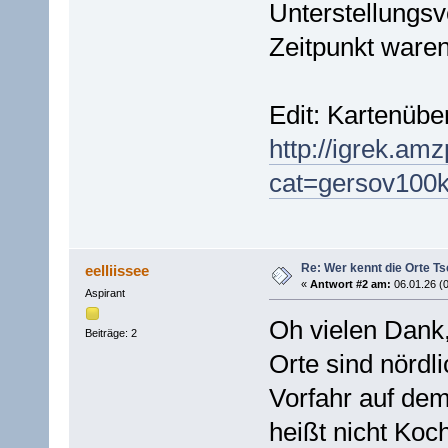
Unterstellungsv
Zeitpunkt waren
Edit: Kartenüber
http://igrek.amz
cat=gersov100k
Re: Wer kennt die Orte T
eelliissee
«
Antwort #2 am:
06.01.26 (0
Aspirant
Oh vielen Dank,
Beiträge: 2
Orte sind nördl
Vorfahr auf dem
heißt nicht Ko