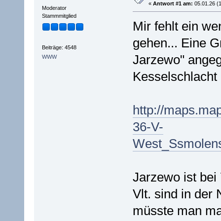
«
Antwort #1 am:
05.01.26 (1
Moderator
Stammmitglied
Mir fehlt ein we
gehen... Eine G
Beiträge: 4548
Jarzewo" angege
WWW
Kesselschlacht
http://maps.m
36-V-
West_Ssmolens
Jarzewo ist bei
Vlt. sind in de
müsste man mal