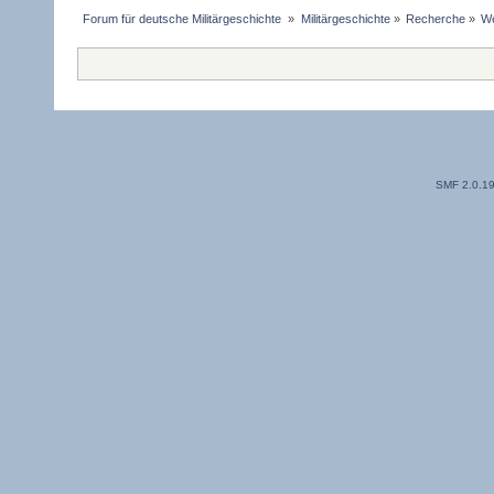
Forum für deutsche Militärgeschichte 
»
Militärgeschichte
»
Recherche
»
We
SMF 2.0.1