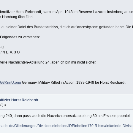
eroffizier Horst Reichardt, starb im April 1943 im Reserve-Lazarett Insterberg an
n Hamburg überführt.
aus einer Datei des Bundesarchivs, die ich auf ancestry.com gefunden habe. Die 
m Folgendes zu verstehen:
4 O
/ N E. A. 3 O
erie Nachrichten-Abteilung 24, aber ich bin mir nicht sicher.
oxG3KnnU.png
Germany, Military Killed in Action, 1939-1948 for Horst Reichardt
ffizier Horst Reichardt
39) »
ung 240, dann passt auch die Nachrichtenersatzabteilung 30 als Ersatztruppenteil.
rmacht.de/Gliederungen/Divisionseinheiten/IDEinheiten170-R.htm#Infanterie-Divi