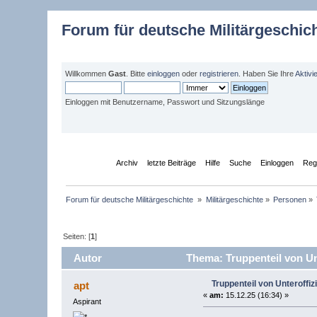
Forum für deutsche Militärgeschic
Willkommen
Gast
. Bitte
einloggen
oder
registrieren
. Haben Sie Ihre
Aktivi
Einloggen mit Benutzername, Passwort und Sitzungslänge
Übersicht
Archiv
letzte Beiträge
Hilfe
Suche
Einloggen
Regi
Forum für deutsche Militärgeschichte 
»
Militärgeschichte
»
Personen
»
Seiten: [
1
]
Autor
Thema: Truppenteil von Unt
Truppenteil von Unteroffiz
apt
«
am:
15.12.25 (16:34) »
Aspirant