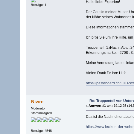
Hallo liebe Experten!
Beiträge: 1
Der Cousin meiner Mutter, Unt
der Nähe seines Wohnortes i
Diese Informationen stammen 
Ich bitte Sie um Ihre Hilfe, u
Truppenteil: 1./Nachr. Abtg. 2
Erkennungsmarke: - 2708 . 3. 
Meine Vermutung lautet: Infant
Vielen Dank für Ihre Hilfe.
https://pasteboard.co/FHHZ
Re: Truppenteil von Untero
Niwre
«
Antwort #1 am:
19.12.25 (14:
Moderator
Stammmitglied
Das ist die Nachrichtenabteil
https://www.lexikon-der-weh
Beiträge: 4548