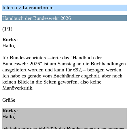
Interna > Literaturforum
Handbuch der Bundeswehr 2026
(1/1)
Rocky
:
Hallo,
für Bundeswehrinteressierte das "Handbuch der
Bundeswehr 2026" ist am Samstag an die Buchhandlungen
ausgeliefert worden und kann für €92,-- bezogen werden.
Ich habe es gerade vom Buchhändler abgeholt, aber noch
keinen Blick in die Seiten geworfen, also keine
Manöverkritik.
Grüße
Rocky
:
Hallo,
ich habe mir das HB 2026 der Bundeswehr etwas genauer