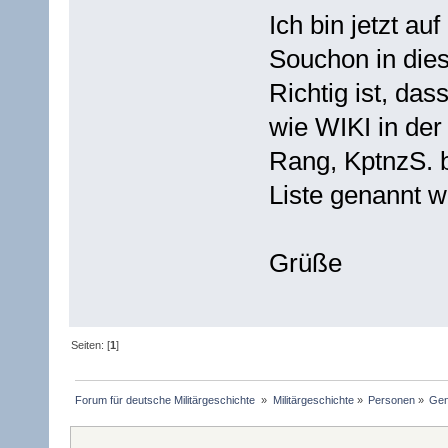
Ich bin jetzt a
Souchon in dies
Richtig ist, da
wie WIKI in de
Rang, KptnzS. b
Liste genannt w
Grüße
Seiten: [
1
]
Forum für deutsche Militärgeschichte 
»
Militärgeschichte
»
Personen
»
Gen