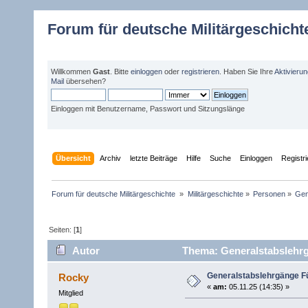
Forum für deutsche Militärgeschicht
Willkommen
Gast
. Bitte
einloggen
oder
registrieren
. Haben Sie Ihre
Aktivieru
Mail
übersehen?
Einloggen mit Benutzername, Passwort und Sitzungslänge
Übersicht
Archiv
letzte Beiträge
Hilfe
Suche
Einloggen
Registr
Forum für deutsche Militärgeschichte 
»
Militärgeschichte
»
Personen
»
Gen
Seiten: [
1
]
Autor
Thema: Generalstabslehr
Generalstabslehrgänge 
Rocky
«
am:
05.11.25 (14:35) »
Mitglied