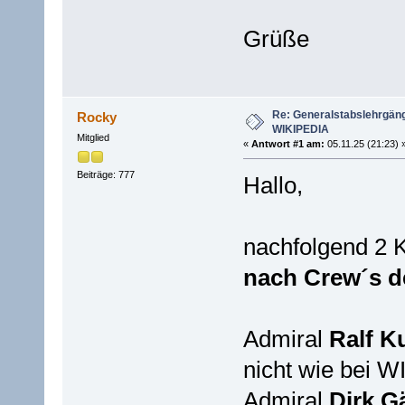
Grüße
Re: Generalstabslehrgän
Rocky
WIKIPEDIA
Mitglied
«
Antwort #1 am:
05.11.25 (21:23) 
Beiträge: 777
Hallo,
nachfolgend 2 
nach Crew´s d
Admiral
Ralf
Ku
nicht wie bei WI
Admiral
Dirk Gä