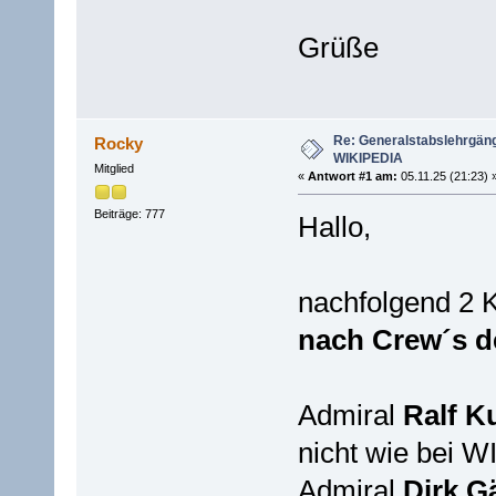
Grüße
Re: Generalstabslehrgän
Rocky
WIKIPEDIA
Mitglied
«
Antwort #1 am:
05.11.25 (21:23) 
Beiträge: 777
Hallo,
nachfolgend 2 
nach Crew´s d
Admiral
Ralf
Ku
nicht wie bei WI
Admiral
Dirk Gä