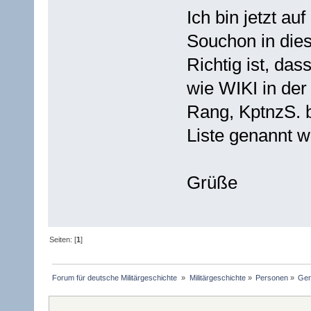
Ich bin jetzt a
Souchon in dies
Richtig ist, da
wie WIKI in de
Rang, KptnzS. b
Liste genannt w
Grüße
Seiten: [
1
]
Forum für deutsche Militärgeschichte 
»
Militärgeschichte
»
Personen
»
Gen