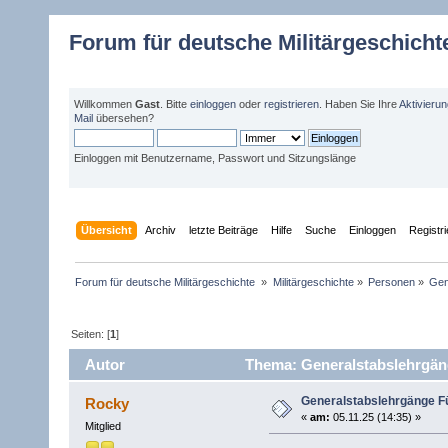
Forum für deutsche Militärgeschicht
Willkommen
Gast
. Bitte
einloggen
oder
registrieren
. Haben Sie Ihre
Aktivieru
Mail
übersehen?
Einloggen mit Benutzername, Passwort und Sitzungslänge
Übersicht
Archiv
letzte Beiträge
Hilfe
Suche
Einloggen
Registr
Forum für deutsche Militärgeschichte 
»
Militärgeschichte
»
Personen
»
Gen
Seiten: [
1
]
Autor
Thema: Generalstabslehrgän
Generalstabslehrgänge 
Rocky
«
am:
05.11.25 (14:35) »
Mitglied