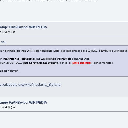
gänge FüAkBw bei WIKIPEDIA
5 (23:30) »
:35)
gen nochmals die von WIKI veröffentlichte Liste der Teilnehmer der FüAkBw., Hamburg durchgeseh
ein
männlicher Teilnehmer
mit
weiblichen Vornamen
genannt wird.
N SK 2008 - 2010
falsch Anastasia Biefang
, richtig ist
Marc Biefang
(Teilnehmerliste).
tnis zu nehmen.
/de.wikipedia.org/wiki/Anastasia_Biefang
gänge FüAkBw bei WIKIPEDIA
5 (04:18) »