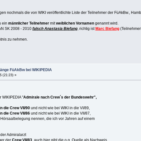
Tagen nochmals die von WIKI veröffentlichte Liste der Teilnehmer der FüAkBw., Ha
s ein
männlicher Teilnehmer
mit
weiblichen Vornamen
genannt wird.
GAN SK 2008 - 2010
falsch Anastasia Biefang
, richtig ist
Marc Biefang
(Teilnehmerl
nntnis zu nehmen.
gänge FüAkBw bei WIKIPEDIA
5 (21:23) »
r WIKIPEDIA "
Admirale nach Crew´s der Bundeswehr",
n die Crew VII/90
und nicht wie bei WIKI in die VI/89,
in die Crew VII/86
und nicht wie bei WIKI in die VII/87,
it Hörsaalbelegung nennen, die ich vor Jahren auf einem
 der Admiralarzt
ger der
Crew VII/83
, auch hier gibt die o.g. Quelle als Nachweis.