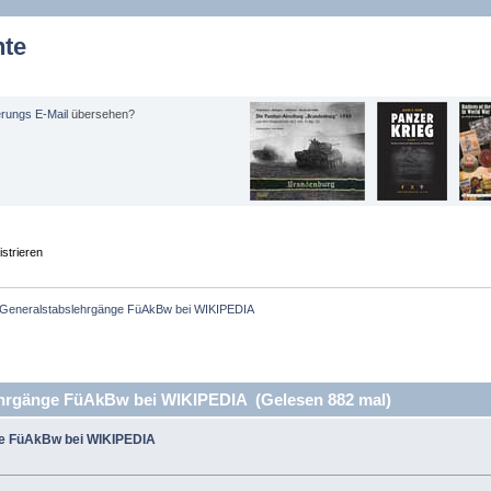
hte
erungs E-Mail
übersehen?
strieren
Generalstabslehrgänge FüAkBw bei WIKIPEDIA
hrgänge FüAkBw bei WIKIPEDIA (Gelesen 882 mal)
ge FüAkBw bei WIKIPEDIA