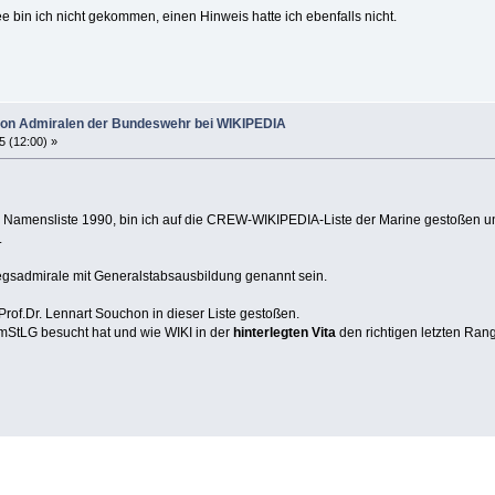
ee bin ich nicht gekommen, einen Hinweis hatte ich ebenfalls nicht.
on Admiralen der Bundeswehr bei WIKIPEDIA
5 (12:00) »
r Namensliste 1990, bin ich auf die CREW-WIKIPEDIA-Liste der Marine gestoßen u
.
iegsadmirale mit Generalstabsausbildung genannt sein.
 Prof.Dr. Lennart Souchon in dieser Liste gestoßen.
dmStLG besucht hat und wie WIKI in der
hinterlegten Vita
den richtigen letzten Rang