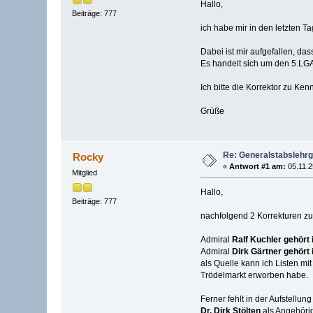
Hallo,
Beiträge: 777
ich habe mir in den letzten 
Dabei ist mir aufgefallen, das
Es handelt sich um den 5.L
Ich bitte die Korrektor zu Ke
Grüße
Re: Generalstabslehr
Rocky
«
Antwort #1 am:
05.11.2
Mitglied
Hallo,
Beiträge: 777
nachfolgend 2 Korrekturen zu
Admiral
Ralf
Kuchler gehört i
Admiral
Dirk Gärtner gehört 
als Quelle kann ich Listen m
Trödelmarkt erworben habe.
Ferner fehlt in der Aufstellung
Dr. Dirk Stölten
als Angehöri