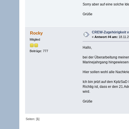
Sorry aber auf eine solche Id
Grüße
CREW-Zugehörigkeit v
Rocky
«
Antwort #4 am:
18.11.2
Mitglied
Hallo,
Beiträge: 777
bei der Überarbeitung meine
Marinejahrgang hingewiesen
Hier sollen wohl alle Nachkr
Ich bin jetzt auf den KptzSaD
Richtig ist, dass er den 21.A
wird.
Grüße
Seiten: [
1
]