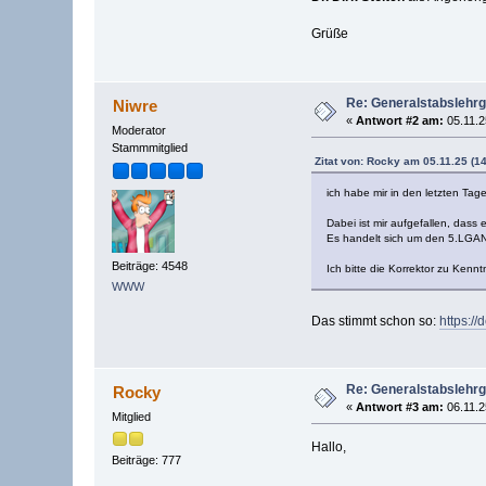
Grüße
Re: Generalstabslehr
Niwre
«
Antwort #2 am:
05.11.2
Moderator
Stammmitglied
Zitat von: Rocky am 05.11.25 (14
ich habe mir in den letzten Ta
Dabei ist mir aufgefallen, dass 
Es handelt sich um den 5.LGA
Beiträge: 4548
Ich bitte die Korrektor zu Kenn
WWW
Das stimmt schon so:
https:/
Re: Generalstabslehr
Rocky
«
Antwort #3 am:
06.11.2
Mitglied
Hallo,
Beiträge: 777