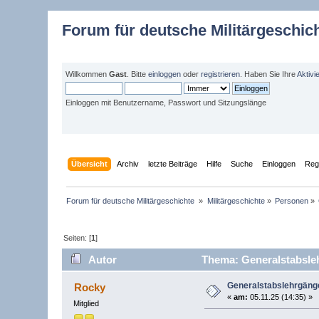
Forum für deutsche Militärgeschic
Willkommen
Gast
. Bitte
einloggen
oder
registrieren
. Haben Sie Ihre
Aktivi
Einloggen mit Benutzername, Passwort und Sitzungslänge
Übersicht
Archiv
letzte Beiträge
Hilfe
Suche
Einloggen
Regi
Forum für deutsche Militärgeschichte 
»
Militärgeschichte
»
Personen
»
Seiten: [
1
]
Autor
Thema: Generalstabsle
Generalstabslehrgän
Rocky
«
am:
05.11.25 (14:35) »
Mitglied