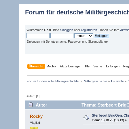
Forum für deutsche Militärgeschic
Willkommen
Gast
. Bitte
einloggen
oder
registrieren
. Haben Sie Ihre
Aktivi
Einloggen mit Benutzername, Passwort und Sitzungslänge
Übersicht
Archiv
letzte Beiträge
Hilfe
Suche
Einloggen
Regi
Forum für deutsche Militärgeschichte 
»
Militärgeschichte
»
Luftwaffe
»
Seiten: [
1
]
Autor
Thema: Sterbeort BrigGe
Sterbeort BrigGen. Chr
Rocky
«
am:
13.10.25 (13:13) »
Mitglied