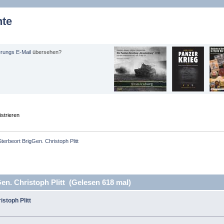
hte
erungs E-Mail
übersehen?
strieren
Sterbeort BrigGen. Christoph Plitt
n. Christoph Plitt (Gelesen 618 mal)
istoph Plitt