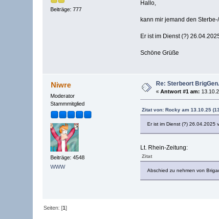
Hallo,
Beiträge: 777
kann mir jemand den Sterbe-
Er ist im Dienst (?) 26.04.2
Schöne Grüße
Re: Sterbeort BrigGen.
Niwre
«
Antwort #1 am:
13.10.2
Moderator
Stammmitglied
Zitat von: Rocky am 13.10.25 (1
Er ist im Dienst (?) 26.04.2025 
Lt. Rhein-Zeitung:
Zitat
Beiträge: 4548
WWW
Abschied zu nehmen von Brigadeg
Seiten: [
1
]