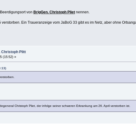
/Beerdigungsort von
BrigGen. Christoph Pliet
nennen.
025 verstorben. Ein Traueranzeige vom JaBoG 33 gibt es im Netz, aber ohne Ortsang
 Christoph Plitt
5 (15:52) »
3:13)
verstorben.
eneral Christoph Pliet, der infolge seiner schweren Erkrankung am 26. April verstorben ist.