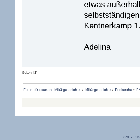
etwas außerhal
selbstständige
Kentnerkamp 1
Adelina
Seiten: [
1
]
Forum für deutsche Militärgeschichte 
»
Militärgeschichte
»
Recherche
»
RA
SMF 2.0.1