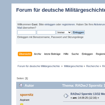
Forum für deutsche Militärgeschicht
Willkommen
Gast
. Bitte
einloggen
oder
registrieren
. Haben Sie Ihre
Aktivieru
Mail
übersehen?
Einloggen mit Benutzername, Passwort und Sitzungslänge
Übersicht
Archiv
letzte Beiträge
Hilfe
Suche
Einloggen
Registr
Forum für deutsche Militärgeschichte 
»
Militärgeschichte
»
Recherche
»
RA
Seiten: [
1
]
Autor
Thema: RADwJ Spornitz 13
RADwJ Spornitz 13/32 Me
spornitz
«
am:
14.09.25 (12:16) »
Aspirant