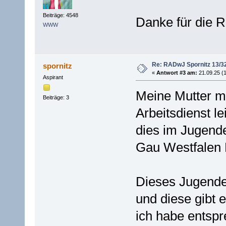
Beiträge: 4548
Danke für die R
WWW
Re: RADwJ Spornitz 13/3
spornitz
«
Antwort #3 am:
21.09.25 (1
Aspirant
Meine Mutter mu
Beiträge: 3
Arbeitsdienst le
dies im Jugende
Gau Westfalen N
Dieses Jugende
und diese gibt e
ich habe entspr