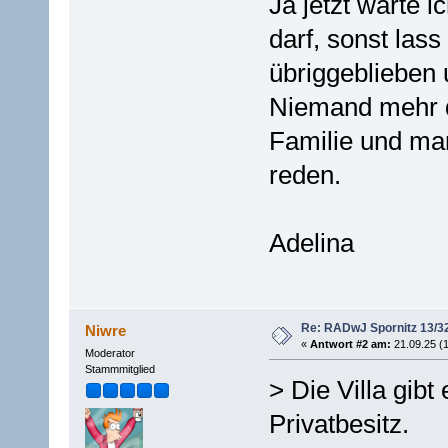
Ja jetzt warte 
darf, sonst lass
übriggeblieben 
Niemand mehr d
Familie und ma
reden.
Adelina
Re: RADwJ Spornitz 13/3
Niwre
«
Antwort #2 am:
21.09.25 (1
Moderator
Stammmitglied
> Die Villa gibt
Privatbesitz.