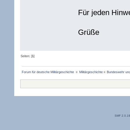
Für jeden Hinwe
Grüße
Seiten: [
1
]
Forum für deutsche Militärgeschichte 
»
Militärgeschichte
»
Bundeswehr un
SMF 2.0.1