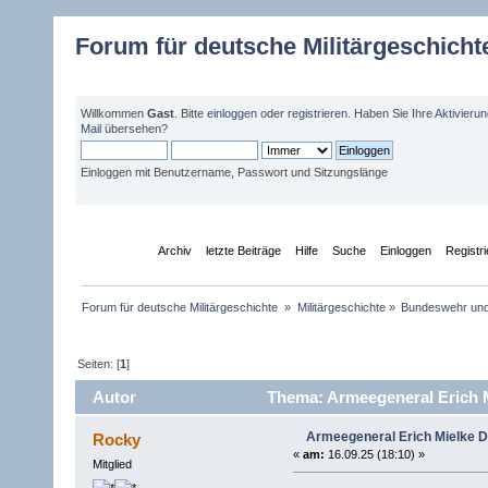
Forum für deutsche Militärgeschicht
Willkommen
Gast
. Bitte
einloggen
oder
registrieren
. Haben Sie Ihre
Aktivieru
Mail
übersehen?
Einloggen mit Benutzername, Passwort und Sitzungslänge
Übersicht
Archiv
letzte Beiträge
Hilfe
Suche
Einloggen
Registr
Forum für deutsche Militärgeschichte 
»
Militärgeschichte
»
Bundeswehr un
Seiten: [
1
]
Autor
Thema: Armeegeneral Erich M
Armeegeneral Erich Mielke D
Rocky
«
am:
16.09.25 (18:10) »
Mitglied