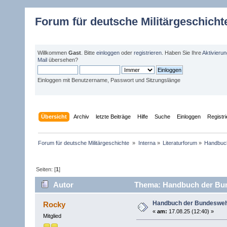
Forum für deutsche Militärgeschicht
Willkommen
Gast
. Bitte
einloggen
oder
registrieren
. Haben Sie Ihre
Aktivieru
Mail
übersehen?
Einloggen mit Benutzername, Passwort und Sitzungslänge
Übersicht
Archiv
letzte Beiträge
Hilfe
Suche
Einloggen
Registr
Forum für deutsche Militärgeschichte 
»
Interna
»
Literaturforum
»
Handbuc
Seiten: [
1
]
Autor
Thema: Handbuch der Bun
Handbuch der Bundesweh
Rocky
«
am:
17.08.25 (12:40) »
Mitglied