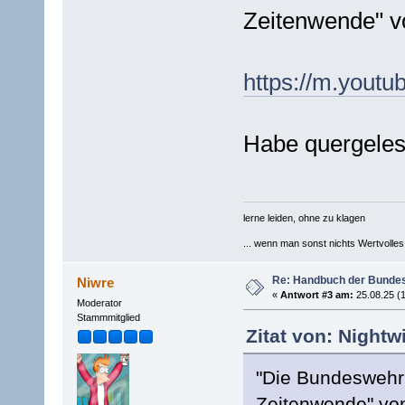
Zeitenwende" v
https://m.yout
Habe quergelese
lerne leiden, ohne zu klagen
... wenn man sonst nichts Wertvolles [
Re: Handbuch der Bunde
Niwre
«
Antwort #3 am:
25.08.25 (1
Moderator
Stammmitglied
Zitat von: Nightw
"Die Bundeswehr 
Zeitenwende" von