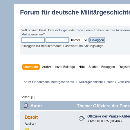
Forum für deutsche Militärgeschicht
Willkommen
Gast
. Bitte
einloggen
oder
registrieren
. Haben Sie Ihre
Aktivieru
Mail
übersehen?
Einloggen mit Benutzername, Passwort und Sitzungslänge
Übersicht
Archiv
letzte Beiträge
Hilfe
Suche
Einloggen
Registr
Forum für deutsche Militärgeschichte 
»
Militärgeschichte
»
Heer
»
Offizier
Seiten: [
1
]
Autor
Thema: Offiziere der Panz
Offiziere der Panzer-Abte
Dzsolt
«
am:
10.09.25 (01:40) »
Aspirant