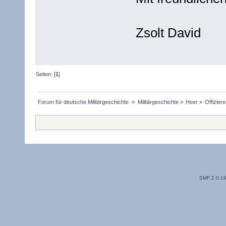
Zsolt David
Seiten: [
1
]
Forum für deutsche Militärgeschichte 
»
Militärgeschichte
»
Heer
»
Offizier
SMF 2.0.1