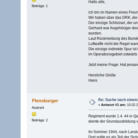
Hallo alle,
Beiträge: 1
ich bin im Namen eines Freun
Wir haben über das DRK, die K
Der einzige Schlüssel, der un
Gerhard war Angehöriger des 
wurden.
Laut Rückmeldung des Bundes
Luftwaffe nicht die Regel war
Die einzige indirekte Spur i
im Operationsgebiet ostwärts 
Jetzt meine Frage: Hat jeman
Herzliche Grüße
Hans
Re: Suche nach einem
Flensburger
«
Antwort #1 am:
10.02.2
Aspirant
Regiment wurde 1.4. 44 in Qua
Beiträge: 2
diente der Grundausbildung v
Im Sommer 1944, nach Landung
Dort sollte es als Teil der S