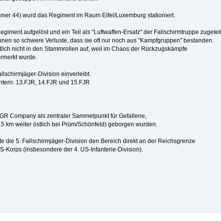
r 44) wurd das Regiment im Raum Eifel/Luxemburg stationiert.
giment aufgelöst und ein Teil als "Luftwaffen-Ersatz" der Fallschirmtruppe zugeteil
ennen so schwere Verluste, dass sie oft nur noch aus "Kampfgruppen" bestanden.
lich nicht in den Stammrollen auf, weil im Chaos der Rückzugskämpfe
ermerkt wurde.
llschirmjäger-Division einverleibt.
ntern: 13.FJR, 14.FJR und 15.FJR
MGR Company als zentraler Sammelpunkt für Gefallene,
–15 km weiter östlich bei Prüm/Schönfeld) geborgen wurden.
te die 5. Fallschirmjäger-Division den Bereich direkt an der Reichsgrenze
S-Korps (insbesondere der 4. US-Infanterie-Division).