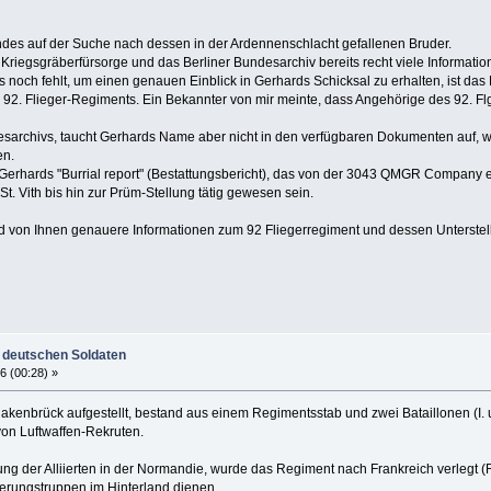
des auf der Suche nach dessen in der Ardennenschlacht gefallenen Bruder.
riegsgräberfürsorge und das Berliner Bundesarchiv bereits recht viele Informatio
s noch fehlt, um einen genauen Einblick in Gerhards Schicksal zu erhalten, ist da
92. Flieger-Regiments. Ein Bekannter von mir meinte, dass Angehörige des 92. Flg
archivs, taucht Gerhards Name aber nicht in den verfügbaren Dokumenten auf, we
en.
st Gerhards "Burrial report" (Bestattungsbericht), das von der 3043 QMGR Company
St. Vith bis hin zur Prüm-Stellung tätig gewesen sein.
d von Ihnen genauere Informationen zum 92 Fliegerregiment und dessen Unterstel
 deutschen Soldaten
6 (00:28) »
kenbrück aufgestellt, bestand aus einem Regimentsstab und zwei Bataillonen (I. und
on Luftwaffen-Rekruten.
 der Alliierten in der Normandie, wurde das Regiment nach Frankreich verlegt (
icherungstruppen im Hinterland dienen.