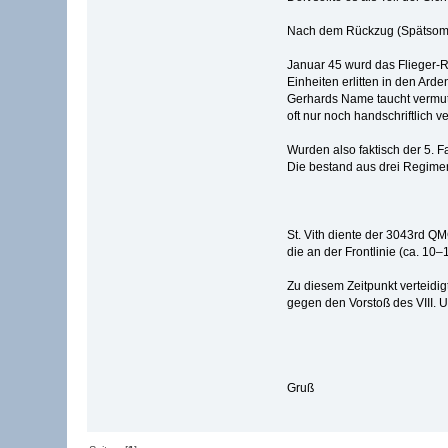
Nach dem Rückzug (Spätsomme
Januar 45 wurd das Flieger-Re
Einheiten erlitten in den Ard
Gerhards Name taucht vermut
oft nur noch handschriftlich v
Wurden also faktisch der 5. Fa
Die bestand aus drei Regime
St. Vith diente der 3043rd Q
die an der Frontlinie (ca. 10
Zu diesem Zeitpunkt verteidig
gegen den Vorstoß des VIII. U
Gruß