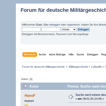
Forum für deutsche Militärgeschic
Willkommen
Gast
. Bitte
einloggen
oder
registrieren
. Haben Sie Ihre
Aktivi
Einloggen mit Benutzername, Passwort und Sitzungslänge
Übersicht
Archiv
letzte Beiträge
Hilfe
Suche
Einloggen
Regi
Forum für deutsche Militärgeschichte 
»
Militärgeschichte
»
Luftwaffe
»
Seiten: [
1
]
Autor
Thema: Suche nach ein
Suche nach einem deu
HansF
«
am:
08.01.25 (14:45) »
Aspirant