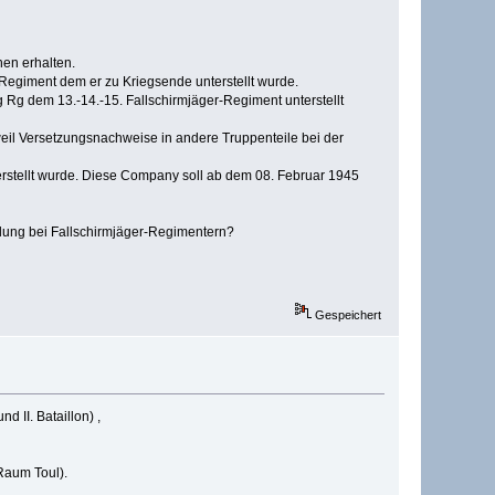
nen erhalten.
s Regiment dem er zu Kriegsende unterstellt wurde.
 Rg dem 13.-14.-15. Fallschirmjäger-Regiment unterstellt
il Versetzungsnachweise in andere Truppenteile bei der
 erstellt wurde. Diese Company soll ab dem 08. Februar 1945
lung bei Fallschirmjäger-Regimentern?
Gespeichert
 II. Bataillon) ,
Raum Toul).