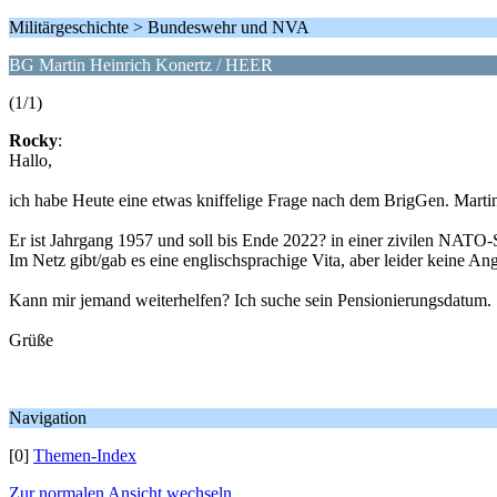
Militärgeschichte > Bundeswehr und NVA
BG Martin Heinrich Konertz / HEER
(1/1)
Rocky
:
Hallo,
ich habe Heute eine etwas kniffelige Frage nach dem BrigGen. Mart
Er ist Jahrgang 1957 und soll bis Ende 2022? in einer zivilen NATO-St
Im Netz gibt/gab es eine englischsprachige Vita, aber leider keine
Kann mir jemand weiterhelfen? Ich suche sein Pensionierungsdatum.
Grüße
Navigation
[0]
Themen-Index
Zur normalen Ansicht wechseln