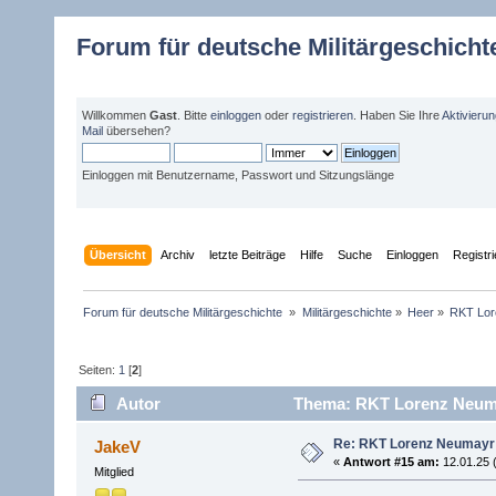
Forum für deutsche Militärgeschicht
Willkommen
Gast
. Bitte
einloggen
oder
registrieren
. Haben Sie Ihre
Aktivieru
Mail
übersehen?
Einloggen mit Benutzername, Passwort und Sitzungslänge
Übersicht
Archiv
letzte Beiträge
Hilfe
Suche
Einloggen
Registr
Forum für deutsche Militärgeschichte 
»
Militärgeschichte
»
Heer
»
RKT Lor
Seiten:
1
[
2
]
Autor
Thema: RKT Lorenz Neuma
Re: RKT Lorenz Neumayr
JakeV
«
Antwort #15 am:
12.01.25 
Mitglied