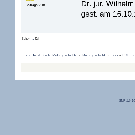
Dr. jur. Wilhel
Beiträge: 348
gest. am 16.10
Seiten:
1
[
2
]
Forum für deutsche Militärgeschichte 
»
Militärgeschichte
»
Heer
»
RKT Lor
SMF 2.0.1