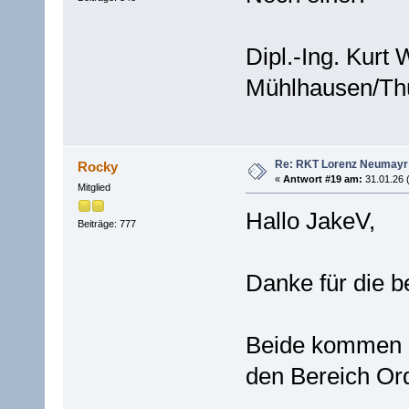
Dipl.-Ing. Kurt
Mühlhausen/Thü
Re: RKT Lorenz Neumayr
Rocky
«
Antwort #19 am:
31.01.26 
Mitglied
Hallo JakeV,
Beiträge: 777
Danke für die b
Beide kommen p
den Bereich Or