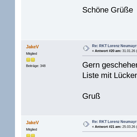
Schöne Grüße
Re: RKT Lorenz Neumayr
JakeV
«
Antwort #20 am:
31.01.26 
Mitglied
Gern geschehe
Beiträge: 348
Liste mit Lücke
Gruß
Re: RKT Lorenz Neumayr
JakeV
«
Antwort #21 am:
25.03.26 
Mitglied