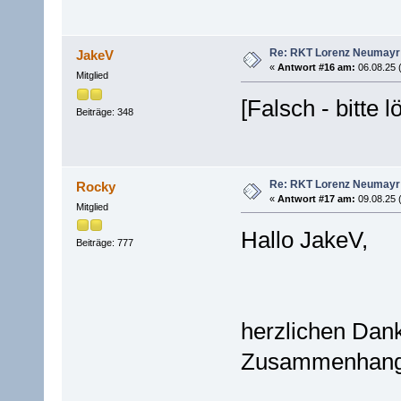
Re: RKT Lorenz Neumayr
JakeV
«
Antwort #16 am:
06.08.25 
Mitglied
[Falsch - bitte l
Beiträge: 348
Re: RKT Lorenz Neumayr
Rocky
«
Antwort #17 am:
09.08.25 
Mitglied
Hallo JakeV,
Beiträge: 777
herzlichen Dan
Zusammenhang