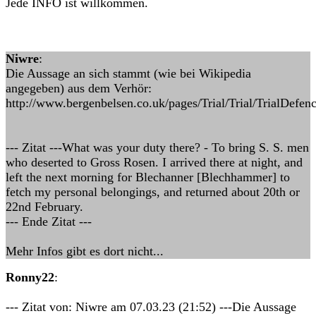
Jede INFO ist willkommen.
Niwre
:
Die Aussage an sich stammt (wie bei Wikipedia
angegeben) aus dem Verhör:
http://www.bergenbelsen.co.uk/pages/Trial/Trial/TrialDefe
--- Zitat ---What was your duty there? - To bring S. S. men
who deserted to Gross Rosen. I arrived there at night, and
left the next morning for Blechanner [Blechhammer] to
fetch my personal belongings, and returned about 20th or
22nd February.
--- Ende Zitat ---
Mehr Infos gibt es dort nicht...
Ronny22
:
--- Zitat von: Niwre am 07.03.23 (21:52) ---Die Aussage