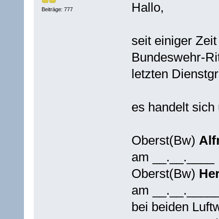
Hallo,
Beiträge: 777
seit einiger Ze
Bundeswehr-Rit
letzten Dienstg
es handelt sich
Oberst(Bw)
Alf
am __.__.____
Oberst(Bw)
Her
am __.__.____
bei beiden Luft