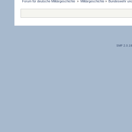
Forum für deutsche Militärgeschichte 
»
Militärgeschichte
»
Bundeswehr un
SMF 2.0.1