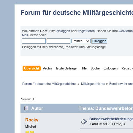
Forum für deutsche Militärgeschicht
Willkommen
Gast
. Bitte
einloggen
oder
registrieren
. Haben Sie Ihre
Aktivieru
Mail
übersehen?
Einloggen mit Benutzername, Passwort und Sitzungslänge
Übersicht
Archiv
letzte Beiträge
Hilfe
Suche
Einloggen
Registr
Forum für deutsche Militärgeschichte 
»
Militärgeschichte
»
Bundeswehr un
Seiten: [
1
]
Autor
Thema: Bundeswehrbeförd
Bundeswehrbeförderunge
Rocky
«
am:
04.04.22 (17:33) »
Mitglied