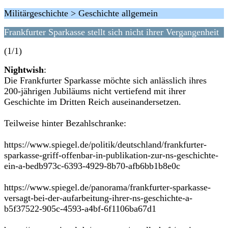
Militärgeschichte > Geschichte allgemein
Frankfurter Sparkasse stellt sich nicht ihrer Vergangenheit
(1/1)
Nightwish
:
Die Frankfurter Sparkasse möchte sich anlässlich ihres
200-jährigen Jubiläums nicht vertiefend mit ihrer
Geschichte im Dritten Reich auseinandersetzen.
Teilweise hinter Bezahlschranke:
https://www.spiegel.de/politik/deutschland/frankfurter-
sparkasse-griff-offenbar-in-publikation-zur-ns-geschichte-
ein-a-bedb973c-6393-4929-8b70-afb6bb1b8e0c
https://www.spiegel.de/panorama/frankfurter-sparkasse-
versagt-bei-der-aufarbeitung-ihrer-ns-geschichte-a-
b5f37522-905c-4593-a4bf-6f1106ba67d1