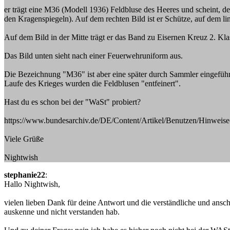
er trägt eine M36 (Modell 1936) Feldbluse des Heeres und scheint, d
den Kragenspiegeln). Auf dem rechten Bild ist er Schütze, auf dem li
Auf dem Bild in der Mitte trägt er das Band zu Eisernen Kreuz 2. K
Das Bild unten sieht nach einer Feuerwehruniform aus.
Die Bezeichnung "M36" ist aber eine später durch Sammler eingeführ
Laufe des Krieges wurden die Feldblusen "entfeinert".
Hast du es schon bei der "WaSt" probiert?
https://www.bundesarchiv.de/DE/Content/Artikel/Benutzen/Hinweise-
Viele Grüße
Nightwish
stephanie22
:
Hallo Nightwish,
vielen lieben Dank für deine Antwort und die verständliche und ansc
auskenne und nicht verstanden hab.