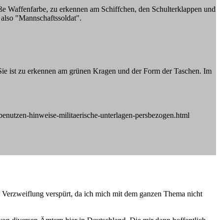
eiße Waffenfarbe, zu erkennen am Schiffchen, den Schulterklappen und
 also "Mannschaftssoldat".
Sie ist zu erkennen am grünen Kragen und der Form der Taschen. Im
enutzen-hinweise-militaerische-unterlagen-persbezogen.html
ur Verzweiflung verspürt, da ich mich mit dem ganzen Thema nicht