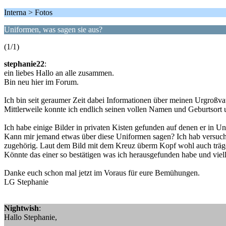
Interna > Fotos
Uniformen, was sagen sie aus?
(1/1)
stephanie22
:
ein liebes Hallo an alle zusammen.
Bin neu hier im Forum.
Ich bin seit geraumer Zeit dabei Informationen über meinen Urgroßva
Mittlerweile konnte ich endlich seinen vollen Namen und Geburtsort 
Ich habe einige Bilder in privaten Kisten gefunden auf denen er in Un
Kann mir jemand etwas über diese Uniformen sagen? Ich hab versucht 
zugehörig. Laut dem Bild mit dem Kreuz überm Kopf wohl auch träge
Könnte das einer so bestätigen was ich herausgefunden habe und viel
Danke euch schon mal jetzt im Voraus für eure Bemühungen.
LG Stephanie
Nightwish
:
Hallo Stephanie,