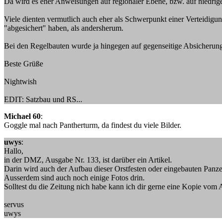
Da wird es eher Anweisungen auf regionaler Ebene, bzw. auf niedrige
Viele dienten vermutlich auch eher als Schwerpunkt einer Verteidig
"abgesichert" haben, als andersherum.
Bei den Regelbauten wurde ja hingegen auf gegenseitige Absicherung
Beste Grüße
Nightwish
EDIT: Satzbau und RS...
Michael 60
:
Goggle mal nach Pantherturm, da findest du viele Bilder.
uwys
:
Hallo,
in der DMZ, Ausgabe Nr. 133, ist darüber ein Artikel.
Darin wird auch der Aufbau dieser Orstfesten oder eingebauten Panze
Ausserdem sind auch noch einige Fotos drin.
Solltest du die Zeitung nich habe kann ich dir gerne eine Kopie vom A
servus
uwys