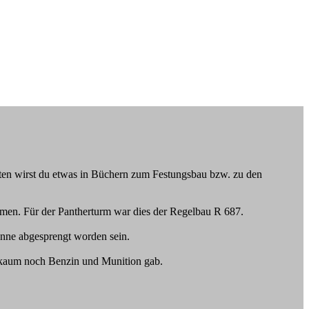
sten wirst du etwas in Büchern zum Festungsbau bzw. zu den
men. Für der Pantherturm war dies der Regelbau R 687.
anne abgesprengt worden sein.
s kaum noch Benzin und Munition gab.