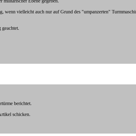
r militärischer Ebene gegeben.
ung, wenn vielleicht auch nur auf Grund des "umpanzerten" Turmmasch
 geachtet.
rtürme berichtet.
rtikel schicken.