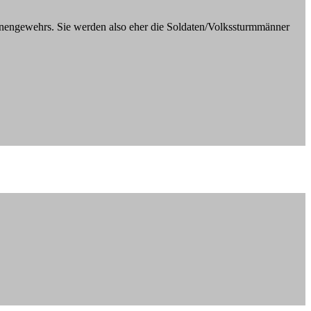
inengewehrs. Sie werden also eher die Soldaten/Volkssturmmänner