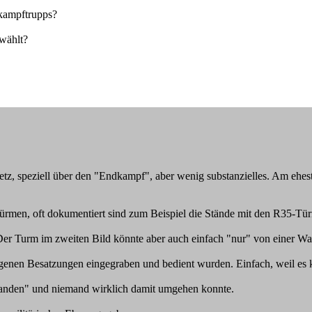
hkampftrupps?
wählt?
etz, speziell über den "Endkampf", aber wenig substanzielles. Am ehe
rmen, oft dokumentiert sind zum Beispiel die Stände mit den R35-Tür
 Der Turm im zweiten Bild könnte aber auch einfach "nur" von einer W
eigenen Besatzungen eingegraben und bedient wurden. Einfach, weil e
standen" und niemand wirklich damit umgehen konnte.