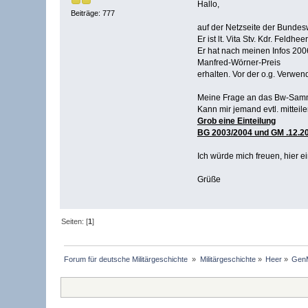
Hallo,
Beiträge: 777
auf der Netzseite der Bundesw
Er ist lt. Vita Stv. Kdr. Feldhe
Er hat nach meinen Infos 20
Manfred-Wörner-Preis
erhalten. Vor der o.g. Verwen
Meine Frage an das Bw-Sam
Kann mir jemand evtl. mittei
Grob eine Einteilung
BG 2003/2004 und GM .12.20
Ich würde mich freuen, hier e
Grüße
Seiten: [
1
]
Forum für deutsche Militärgeschichte 
»
Militärgeschichte
»
Heer
»
GenM