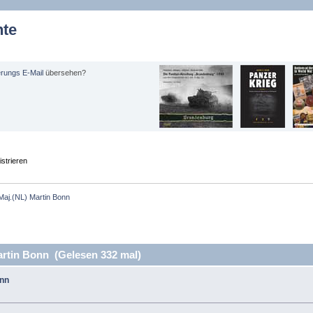
hte
erungs E-Mail
übersehen?
strieren
aj.(NL) Martin Bonn
rtin Bonn (Gelesen 332 mal)
onn