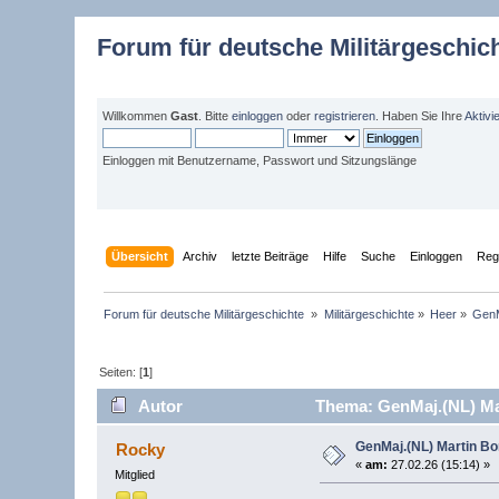
Forum für deutsche Militärgeschic
Willkommen
Gast
. Bitte
einloggen
oder
registrieren
. Haben Sie Ihre
Aktivi
Einloggen mit Benutzername, Passwort und Sitzungslänge
Übersicht
Archiv
letzte Beiträge
Hilfe
Suche
Einloggen
Regi
Forum für deutsche Militärgeschichte 
»
Militärgeschichte
»
Heer
»
GenM
Seiten: [
1
]
Autor
Thema: GenMaj.(NL) Ma
GenMaj.(NL) Martin B
Rocky
«
am:
27.02.26 (15:14) »
Mitglied