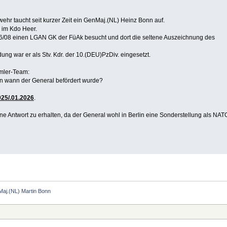
ehr taucht seit kurzer Zeit ein GenMaj.(NL) Heinz Bonn auf.
er im Kdo Heer.
06/08 einen LGAN GK der FüAk besucht und dort die seltene Auszeichnung des
dung war er als Stv. Kdr. der 10.(DEU)PzDiv. eingesetzt.
mler-Team:
len wann der General befördert wurde?
25/.01.2026
.
ine Antwort zu erhalten, da der General wohl in Berlin eine Sonderstellung als NATO
aj.(NL) Martin Bonn