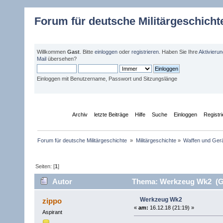
Forum für deutsche Militärgeschicht
Willkommen
Gast
. Bitte
einloggen
oder
registrieren
. Haben Sie Ihre
Aktivieru
Mail
übersehen?
Einloggen mit Benutzername, Passwort und Sitzungslänge
Übersicht
Archiv
letzte Beiträge
Hilfe
Suche
Einloggen
Registr
Forum für deutsche Militärgeschichte 
»
Militärgeschichte
»
Waffen und Gerä
Seiten: [
1
]
Autor
Thema: Werkzeug Wk2 (Ge
Werkzeug Wk2
zippo
«
am:
16.12.18 (21:19) »
Aspirant