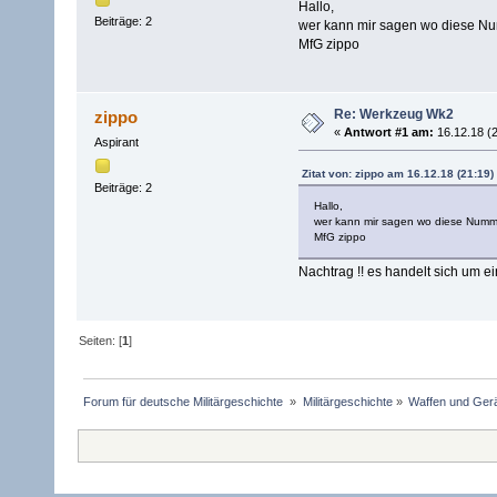
Hallo,
Beiträge: 2
wer kann mir sagen wo diese Nu
MfG zippo
Re: Werkzeug Wk2
zippo
«
Antwort #1 am:
16.12.18 (2
Aspirant
Zitat von: zippo am 16.12.18 (21:19)
Beiträge: 2
Hallo,
wer kann mir sagen wo diese Numme
MfG zippo
Nachtrag !! es handelt sich um 
Seiten: [
1
]
Forum für deutsche Militärgeschichte 
»
Militärgeschichte
»
Waffen und Gerä