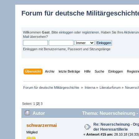
Forum für deutsche Militärgeschicht
Willkommen
Gast
. Bitte
einloggen
oder
registrieren
. Haben Sie Ihre
Aktivieru
Mail
übersehen?
Einloggen mit Benutzername, Passwort und Sitzungslänge
Übersicht
Archiv
letzte Beiträge
Hilfe
Suche
Einloggen
Registr
Forum für deutsche Militärgeschichte 
»
Interna
»
Literaturforum
»
Neuersch
Seiten:
1
[
2
]
3
Autor
Thema: Neuerscheinung - O
mal)
Re: Neuerscheinung - Or
schwarzermai
der Heeresartillerie
Mitglied
«
Antwort #15 am:
28.10.18 (16:33)