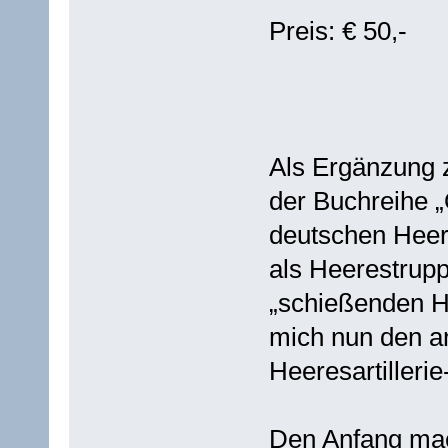
Preis: € 50,-
Als Ergänzung
der Buchreihe „
deutschen Heeres
als Heerestrupp
„schießenden He
mich nun den a
Heeresartilleri
Den Anfang mach