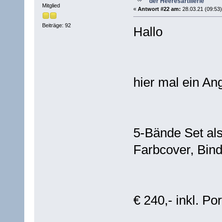
der Heeresartillerie
Mitglied
«
Antwort #22 am:
28.03.21 (09:53)
Beiträge: 92
​Hallo
hier mal ein An
5-Bände Set als
Farbcover, Bind
€ 240,- inkl. P