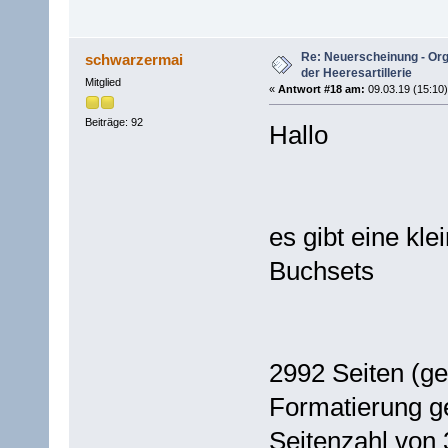
Re: Neuerscheinung - Or
schwarzermai
der Heeresartillerie
Mitglied
«
Antwort #18 am:
09.03.19 (15:10)
Beiträge: 92
​Hallo
es gibt eine kl
Buchsets
2992 Seiten (ge
Formatierung ge
Seitenzahl von 