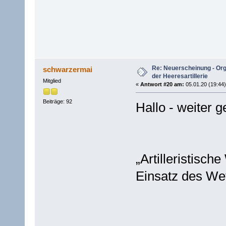
Re: Neuerscheinung - Or
schwarzermai
der Heeresartillerie
Mitglied
«
Antwort #20 am:
05.01.20 (19:44)
Beiträge: 92
​Hallo - weiter 
„Artilleristisc
Einsatz des Wet