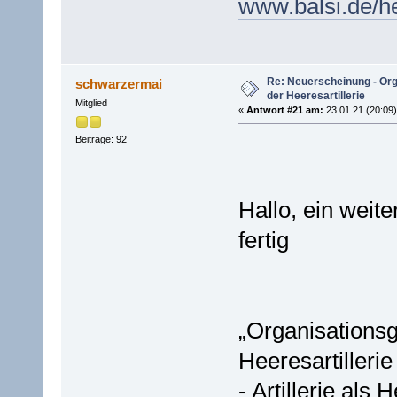
www.balsi.de/he
Re: Neuerscheinung - Or
schwarzermai
der Heeresartillerie
Mitglied
«
Antwort #21 am:
23.01.21 (20:09)
Beiträge: 92
Hallo, ein weit
fertig
„Organisations
Heeresartillerie
- Artillerie als