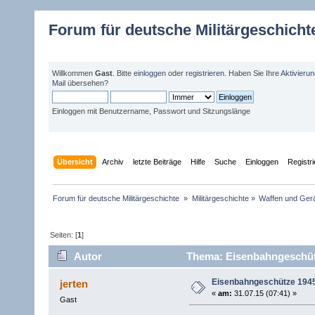
Forum für deutsche Militärgeschicht
Willkommen
Gast
. Bitte
einloggen
oder
registrieren
. Haben Sie Ihre
Aktivieru
Mail
übersehen?
Einloggen mit Benutzername, Passwort und Sitzungslänge
Übersicht
Archiv
letzte Beiträge
Hilfe
Suche
Einloggen
Registr
Forum für deutsche Militärgeschichte 
»
Militärgeschichte
»
Waffen und Gerä
Seiten: [
1
]
Autor
Thema: Eisenbahngeschütz
Eisenbahngeschütze 194
jerten
«
am:
31.07.15 (07:41) »
Gast