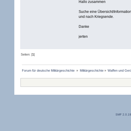
Hallo zusammen
Suche eine Übersicht/Informati
und nach Kriegsende.
Danke
jerten
Seiten: [
1
]
Forum für deutsche Militärgeschichte 
»
Militärgeschichte
»
Waffen und Gerä
SMF 2.0.1