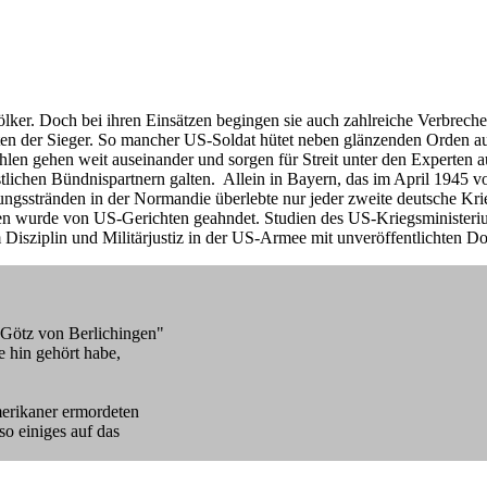
lker. Doch bei ihren Einsätzen begingen sie auch zahlreiche Verbreche
aten der Sieger. So mancher US-Soldat hütet neben glänzenden Orden a
en gehen weit auseinander und sorgen für Streit unter den Experten a
estlichen Bündnispartnern galten. Allein in Bayern, das im April 1945
sstränden in der Normandie überlebte nur jeder zweite deutsche Krieg
taten wurde von US-Gerichten geahndet. Studien des US-Kriegsministeriu
um Disziplin und Militärjustiz in der US-Armee mit unveröffentlicht
"Götz von Berlichingen"
 hin gehört habe,
erikaner ermordeten
o einiges auf das