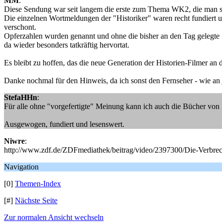
MM
:
Diese Sendung war seit langem die erste zum Thema WK2, die man si
Die einzelnen Wortmeldungen der "Historiker" waren recht fundiert 
verschont.
Opferzahlen wurden genannt und ohne die bisher an den Tag gelegte S
da wieder besonders tatkräftig hervortat.
Es bleibt zu hoffen, das die neue Generation der Historien-Filmer an di
Danke nochmal für den Hinweis, da ich sonst den Fernseher - wie an j
StefaHHn
:
Für alle ohne "vorgefertigte" Meinung kann ich auch die Bücher von 
Ausgewogen, fundiert und lesenswert.
Niwre
:
http://www.zdf.de/ZDFmediathek/beitrag/video/2397300/Die-Verbrec
Navigation
[0]
Themen-Index
[#]
Nächste Seite
Zur normalen Ansicht wechseln