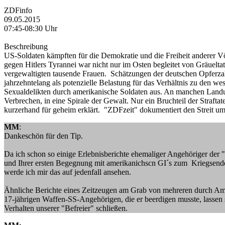
ZDFinfo
09.05.2015
07:45-08:30 Uhr
Beschreibung
US-Soldaten kämpften für die Demokratie und die Freiheit anderer Vö
gegen Hitlers Tyrannei war nicht nur im Osten begleitet von Gräuelt
vergewaltigten tausende Frauen. Schätzungen der deutschen Opferzahl
jahrzehntelang als potenzielle Belastung für das Verhältnis zu den w
Sexualdelikten durch amerikanische Soldaten aus. An manchen Landung
Verbrechen, in eine Spirale der Gewalt. Nur ein Bruchteil der Straf
kurzerhand für geheim erklärt. "ZDFzeit" dokumentiert den Streit 
MM
:
Dankeschön für den Tip.
Da ich schon so einige Erlebnisberichte ehemaliger Angehöriger der 
und Ihrer ersten Begegnung mit amerikanichscn GI´s zum Kriegsende
werde ich mir das auf jedenfall ansehen.
Ähnliche Berichte eines Zeitzeugen am Grab von mehreren durch Am
17-jährigen Waffen-SS-Angehörigen, die er beerdigen musste, lassen s
Verhalten unserer "Befreier" schließen.