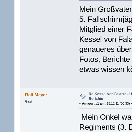
Mein Großvater 
5. Fallschirmjä
Mitglied einer 
Kessel von Fala
genaueres über 
Fotos, Berichte
etwas wissen k
Re:Kessel von Falaise - Ü
Ralf Meyer
Berichte
Gast
«
Antwort #1 am:
15.12.11 (00:33) 
Mein Onkel war
Regiments (3. D