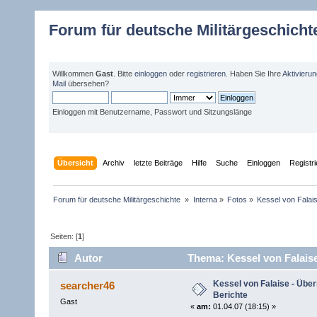
Forum für deutsche Militärgeschicht
Willkommen
Gast
. Bitte
einloggen
oder
registrieren
. Haben Sie Ihre
Aktivieru
Mail
übersehen?
Einloggen mit Benutzername, Passwort und Sitzungslänge
Übersicht
Archiv
letzte Beiträge
Hilfe
Suche
Einloggen
Registr
Forum für deutsche Militärgeschichte 
»
Interna
»
Fotos
»
Kessel von Falais
Seiten: [
1
]
Autor
Thema: Kessel von Falaise
Kessel von Falaise - Über
searcher46
Berichte
Gast
«
am:
01.04.07 (18:15) »