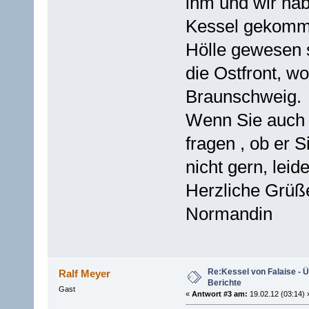
ihm und wir hab
Kessel gekomme
Hölle gewesen 
die Ostfront, w
Braunschweig.
Wenn Sie auch i
fragen , ob er 
nicht gern, leid
Herzliche Grüß
Normandin
Re:Kessel von Falaise - Ü
Ralf Meyer
Berichte
Gast
«
Antwort #3 am:
19.02.12 (03:14) 