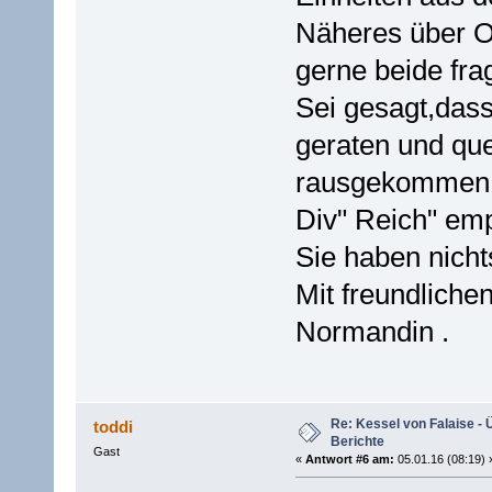
Näheres über O
gerne beide fra
Sei gesagt,das
geraten und qu
rausgekommen s
Div" Reich" emp
Sie haben nicht
Mit freundliche
Normandin .
Re: Kessel von Falaise - 
toddi
Berichte
Gast
«
Antwort #6 am:
05.01.16 (08:19) 