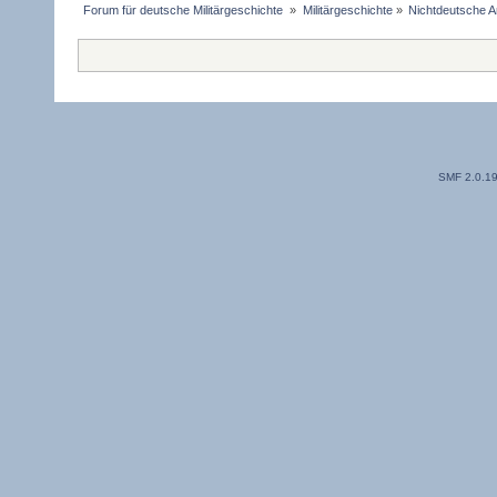
Forum für deutsche Militärgeschichte 
»
Militärgeschichte
»
Nichtdeutsche A
SMF 2.0.1