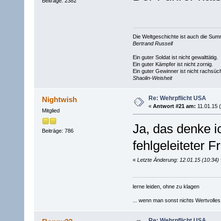
Beiträge: 2382
Die Weltgeschichte ist auch die S
Bertrand Russell
Ein guter Soldat ist nicht gewalttätig.
Ein guter Kämpfer ist nicht zornig.
Ein guter Gewinner ist nicht rachsüch
Shaolin-Weisheit
Re: Wehrpflicht USA
Nightwish
«
Antwort #21 am:
11.01.15 (
Mitglied
Ja, das denke i
Beiträge: 786
fehlgeleiteter F
«
Letzte Änderung: 12.01.15 (10:34)
lerne leiden, ohne zu klagen
... wenn man sonst nichts Wertvolles [
Re: Wehrpflicht USA