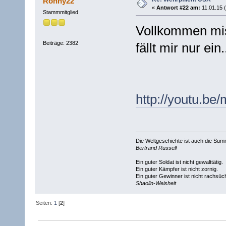
Ronny22
«
Antwort #22 am:
11.01.15 (
Stammmitglied
Vollkommen miss
Beiträge: 2382
fällt mir nur ein..
http://youtu.b
Die Weltgeschichte ist auch die S
Bertrand Russell
Ein guter Soldat ist nicht gewalttätig.
Ein guter Kämpfer ist nicht zornig.
Ein guter Gewinner ist nicht rachsüch
Shaolin-Weisheit
Seiten:
1
[
2
]