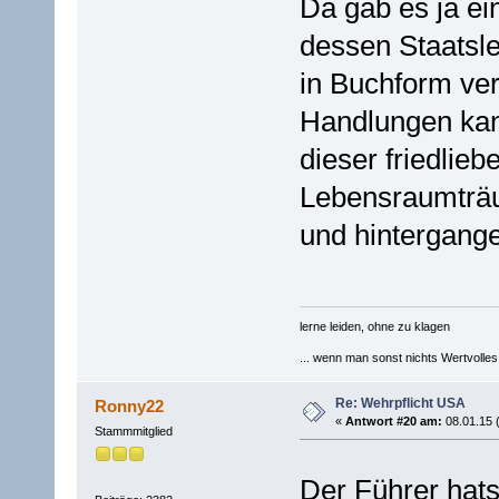
Da gab es ja ei
dessen Staatsle
in Buchform ver
Handlungen kan
dieser friedlie
Lebensraumträu
und hintergang
lerne leiden, ohne zu klagen
... wenn man sonst nichts Wertvolles [
Re: Wehrpflicht USA
Ronny22
«
Antwort #20 am:
08.01.15 
Stammmitglied
Der Führer hats n