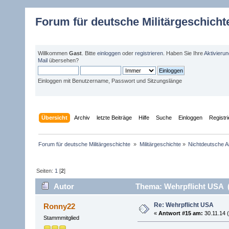
Forum für deutsche Militärgeschicht
Willkommen
Gast
. Bitte
einloggen
oder
registrieren
. Haben Sie Ihre
Aktivieru
Mail
übersehen?
Einloggen mit Benutzername, Passwort und Sitzungslänge
Übersicht
Archiv
letzte Beiträge
Hilfe
Suche
Einloggen
Registr
Forum für deutsche Militärgeschichte 
»
Militärgeschichte
»
Nichtdeutsche A
Seiten:
1
[
2
]
Autor
Thema: Wehrpflicht USA (
Re: Wehrpflicht USA
Ronny22
«
Antwort #15 am:
30.11.14 (
Stammmitglied