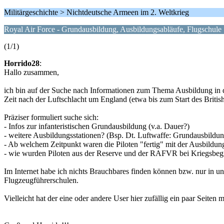
Militärgeschichte > Nichtdeutsche Armeen im 2. Weltkrieg
Royal Air Force - Grundausbildung, Ausbildungsabläufe, Flugschule
(1/1)
Horrido28
:
Hallo zusammen,
ich bin auf der Suche nach Informationen zum Thema Ausbildung in
Zeit nach der Luftschlacht um England (etwa bis zum Start des Britis
Präziser formuliert suche sich:
- Infos zur infanteristischen Grundausbildung (v.a. Dauer?)
- weitere Ausbildungsstationen? (Bsp. Dt. Luftwaffe: Grundausbildun
- Ab welchem Zeitpunkt waren die Piloten "fertig" mit der Ausbildun
- wie wurden Piloten aus der Reserve und der RAFVR bei Kriegsbegin
Im Internet habe ich nichts Brauchbares finden können bzw. nur in u
Flugzeugführerschulen.
Vielleicht hat der eine oder andere User hier zufällig ein paar Seiten