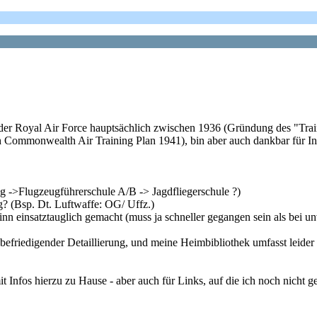
 der Royal Air Force hauptsächlich zwischen 1936 (Gründung des "Tr
h Commonwealth Air Training Plan 1941), bin aber auch dankbar für Info
g ->Flugzeugführerschule A/B -> Jagdfliegerschule ?)
g? (Bsp. Dt. Luftwaffe: OG/ Uffz.)
n einsatztauglich gemacht (muss ja schneller gegangen sein als bei un
nbefriedigender Detaillierung, und meine Heimbibliothek umfasst leide
 mit Infos hierzu zu Hause - aber auch für Links, auf die ich noch nicht