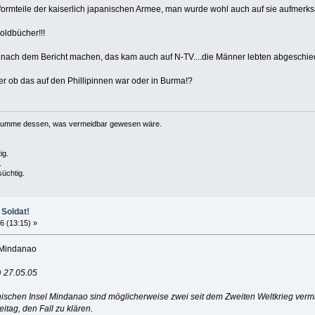
iformteile der kaiserlich japanischen Armee, man wurde wohl auch auf sie aufmer
oldbücher!!!
nach dem Bericht machen, das kam auch auf N-TV....die Männer lebten abgeschie
her ob das auf den Phillipinnen war oder in Burma!?
e Summe dessen, was vermeidbar gewesen wäre.
ig.
.
süchtig.
 Soldat!
6 (13:15) »
f Mindanao
 27.05.05
inischen Insel Mindanao sind möglicherweise zwei seit dem Zweiten Weltkrieg ver
tag, den Fall zu klären.