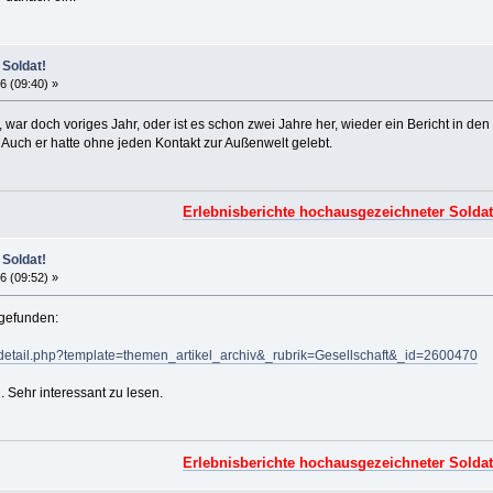
 Soldat!
6 (09:40) »
 war doch voriges Jahr, oder ist es schon zwei Jahre her, wieder ein Bericht in d
 Auch er hatte ohne jeden Kontakt zur Außenwelt gelebt.
Erlebnisberichte hochausgezeichneter Solda
 Soldat!
6 (09:52) »
gefunden:
s/detail.php?template=themen_artikel_archiv&_rubrik=Gesellschaft&_id=2600470
l. Sehr interessant zu lesen.
Erlebnisberichte hochausgezeichneter Solda