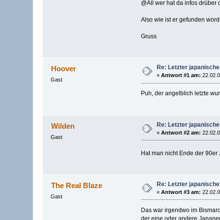
@All wer hat da infos drüber 
Also wie ist er gefunden wor
Gruss
Re: Letzter japanische
Hoover
«
Antwort #1 am:
22.02.0
Gast
Puh, der angelblich letzte w
Re: Letzter japanische
Wilden
«
Antwort #2 am:
22.02.0
Gast
Hat man nicht Ende der 90er 
Re: Letzter japanische
The Real Blaze
«
Antwort #3 am:
22.02.0
Gast
Das war irgendwo im Bismarck
der eine oder andere Japaner