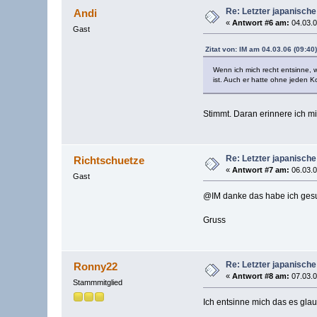
Re: Letzter japanische
Andi
«
Antwort #6 am:
04.03.0
Gast
Zitat von: IM am 04.03.06 (09:40)
Wenn ich mich recht entsinne, w
ist. Auch er hatte ohne jeden K
Stimmt. Daran erinnere ich m
Re: Letzter japanische
Richtschuetze
«
Antwort #7 am:
06.03.0
Gast
@IM danke das habe ich gesu
Gruss
Re: Letzter japanische
Ronny22
«
Antwort #8 am:
07.03.0
Stammmitglied
Ich entsinne mich das es gla