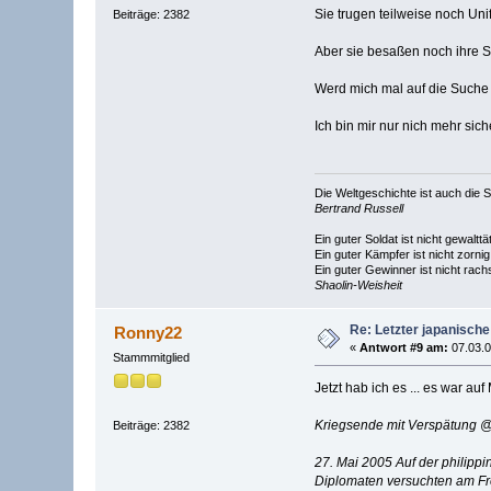
Sie trugen teilweise noch Un
Beiträge: 2382
Aber sie besaßen noch ihre S
Werd mich mal auf die Suche 
Ich bin mir nur nich mehr sic
Die Weltgeschichte ist auch di
Bertrand Russell
Ein guter Soldat ist nicht gewalttät
Ein guter Kämpfer ist nicht zornig
Ein guter Gewinner ist nicht rach
Shaolin-Weisheit
Re: Letzter japanische
Ronny22
«
Antwort #9 am:
07.03.0
Stammmitglied
Jetzt hab ich es ... es war au
Kriegsende mit Verspätung @
Beiträge: 2382
27. Mai 2005 Auf der philipp
Diplomaten versuchten am Frei