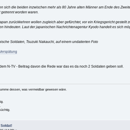
en sich die beiden inzwischen mehr als 80 Jahre alten Männer am Ende des Zweit
t getrennt worden waren.
apan zurückkehren wollen zugleich aber gefürchtet, vor ein Kriegsgericht gestellt 
ten hindeuten. Laut der japanischen Nachrichtenagentur Kyodo handelt es sich 
ische Soldaten, Tsuzuki Nakauchi, auf einem undatierten Foto
 Verspätung
 dem N-TV - Beitrag davon die Rede war das es da noch 2 Soldaten geben soll.
e Summe dessen, was vermeidbar gewesen wäre.
ig.
.
süchtig.
 Soldat!