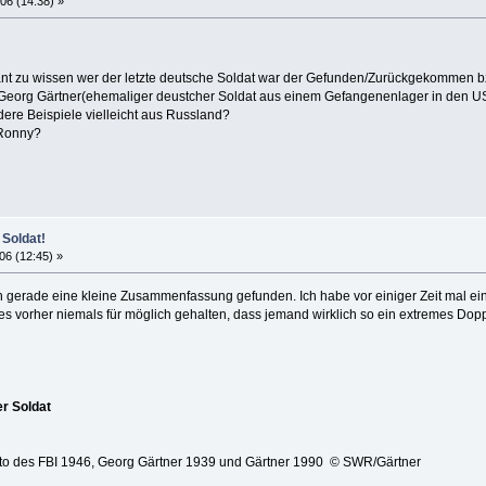
06 (14:38) »
sant zu wissen wer der letzte deutsche Soldat war der Gefunden/Zurückgekommen 
Georg Gärtner(ehemaliger deustcher Soldat aus einem Gefangenenlager in den US
ndere Beispiele vielleicht aus Russland?
 Ronny?
 Soldat!
06 (12:45) »
ch gerade eine kleine Zusammenfassung gefunden. Ich habe vor einiger Zeit mal 
 es vorher niemals für möglich gehalten, dass jemand wirklich so ein extremes Dop
er Soldat
hoto des FBI 1946, Georg Gärtner 1939 und Gärtner 1990 © SWR/Gärtner