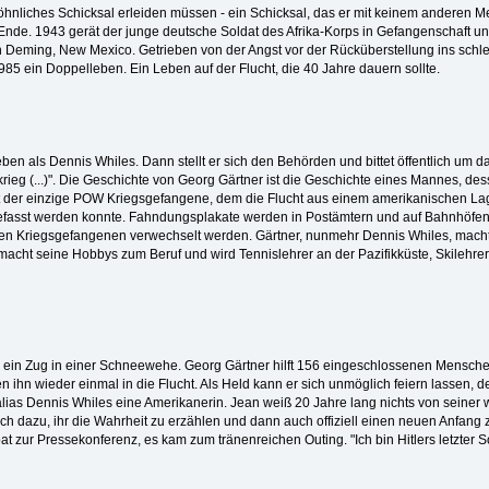
nliches Schicksal erleiden müssen - ein Schicksal, das er mit keinem anderen Mens
de. 1943 gerät der junge deutsche Soldat des Afrika-Korps in Gefangenschaft und w
Deming, New Mexico. Getrieben von der Angst vor der Rücküberstellung ins schle
1985 ein Doppelleben. Ein Leben auf der Flucht, die 40 Jahre dauern sollte.
eben als Dennis Whiles. Dann stellt er sich den Behörden und bittet öffentlich um da
rieg (...)". Die Geschichte von Georg Gärtner ist die Geschichte eines Mannes, d
ht der einzige POW Kriegsgefangene, dem die Flucht aus einem amerikanischen Lager 
fasst werden konnte. Fahndungsplakate werden in Postämtern und auf Bahnhöfen
chen Kriegsgefangenen verwechselt werden. Gärtner, nunmehr Dennis Whiles, macht 
 macht seine Hobbys zum Beruf und wird Tennislehrer an der Pazifikküste, Skilehrer
 ein Zug in einer Schneewehe. Georg Gärtner hilft 156 eingeschlossenen Menschen
ben ihn wieder einmal in die Flucht. Als Held kann er sich unmöglich feiern lassen, 
lias Dennis Whiles eine Amerikanerin. Jean weiß 20 Jahre lang nichts von seiner w
lich dazu, ihr die Wahrheit zu erzählen und dann auch offiziell einen neuen Anfang z
at zur Pressekonferenz, es kam zum tränenreichen Outing. "Ich bin Hitlers letzter S