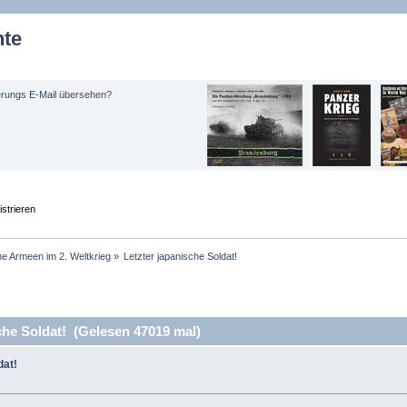
hte
erungs E-Mail
übersehen?
strieren
e Armeen im 2. Weltkrieg
»
Letzter japanische Soldat!
che Soldat! (Gelesen 47019 mal)
dat!