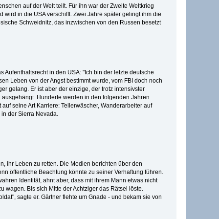
chen auf der Welt teilt. Für ihn war der Zweite Weltkrieg
ird in die USA verschifft. Zwei Jahre später gelingt ihm die
sische Schweidnitz, das inzwischen von den Russen besetzt
s Aufenthaltsrecht in den USA: "Ich bin der letzte deutsche
essen Leben von der Angst bestimmt wurde, vom FBI doch noch
gelang. Er ist aber der einzige, der trotz intensivster
 ausgehängt. Hunderte werden in den folgenden Jahren
auf seine Art Karriere: Tellerwäscher, Wanderarbeiter auf
 in der Sierra Nevada.
, ihr Leben zu retten. Die Medien berichten über den
denn öffentliche Beachtung könnte zu seiner Verhaftung führen.
ahren Identität, ahnt aber, dass mit ihrem Mann etwas nicht
u wagen. Bis sich Mitte der Achtziger das Rätsel löste.
oldat", sagte er. Gärtner flehte um Gnade - und bekam sie von