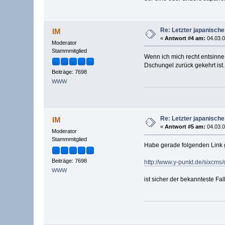
Re: Letzter japanische
IM
«
Antwort #4 am:
04.03.0
Moderator
Stammmitglied
Wenn ich mich recht entsinne,
Dschungel zurück gekehrt ist.
Beiträge: 7698
WWW
Re: Letzter japanische
IM
«
Antwort #5 am:
04.03.0
Moderator
Stammmitglied
Habe gerade folgenden Link 
Beiträge: 7698
http://www.y-punkt.de/sixcm
WWW
ist sicher der bekannteste Fal