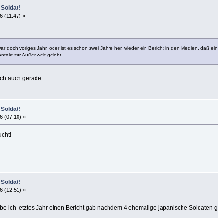
 Soldat!
6 (11:47) »
ar doch voriges Jahr, oder ist es schon zwei Jahre her, wieder ein Bericht in den Medien, daß 
ontakt zur Außenwelt gelebt.
ich auch gerade.
 Soldat!
6 (07:10) »
cht!
 Soldat!
6 (12:51) »
ube ich letztes Jahr einen Bericht gab nachdem 4 ehemalige japanische Soldaten ge