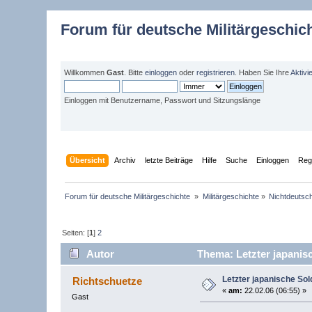
Forum für deutsche Militärgeschic
Willkommen
Gast
. Bitte
einloggen
oder
registrieren
. Haben Sie Ihre
Aktivi
Einloggen mit Benutzername, Passwort und Sitzungslänge
Übersicht
Archiv
letzte Beiträge
Hilfe
Suche
Einloggen
Regi
Forum für deutsche Militärgeschichte 
»
Militärgeschichte
»
Nichtdeutsch
Seiten: [
1
]
2
Autor
Thema: Letzter japanis
Letzter japanische Sol
Richtschuetze
«
am:
22.02.06 (06:55) »
Gast