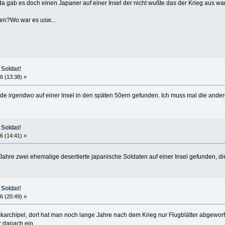
da gab es doch einen Japaner auf einer Insel der nicht wußte das der Krieg aus war
den?Wo war es usw...
 Soldat!
6 (13:38) »
urde irgendwo auf einer Insel in den späten 50ern gefunden. Ich muss mal die ande
 Soldat!
6 (14:41) »
Jahre zwei ehemalige desertierte japanische Soldaten auf einer Insel gefunden, d
 Soldat!
6 (20:49) »
archipel, dort hat man noch lange Jahre nach dem Krieg nur Flugblätter abgeworf
 danach ein.