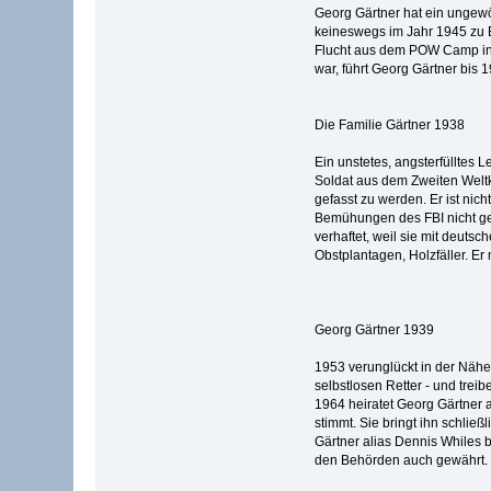
Georg Gärtner hat ein ungewöh
keineswegs im Jahr 1945 zu En
Flucht aus dem POW Camp in 
war, führt Georg Gärtner bis 
Die Familie Gärtner 1938
Ein unstetes, angsterfülltes L
Soldat aus dem Zweiten Weltk
gefasst zu werden. Er ist nic
Bemühungen des FBI nicht ge
verhaftet, weil sie mit deuts
Obstplantagen, Holzfäller. Er
Georg Gärtner 1939
1953 verunglückt in der Nähe
selbstlosen Retter - und trei
1964 heiratet Georg Gärtner a
stimmt. Sie bringt ihn schließ
Gärtner alias Dennis Whiles b
den Behörden auch gewährt.