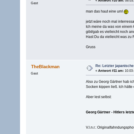
«
Antwort #10 am:
08.03.
Gast
man das haut eine um!
jetzt wäre noch mal interres
Ich meine da was von einem 
gibt/gab es vielleicht noch a
Hast Du da vielleicht was zu
Gruss
Re: Letzter japanische
TheBlackman
«
Antwort #11 am:
10.03.
Gast
Also zu Georg Gärtner hab i
Socken kippen ließ. Ich hätte
Aber lest selbst:
Georg Gärtner - Hitlers letzt
V.l.n.r.: Originalfahndungsp