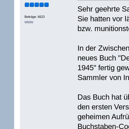
Sehr geehrte S
Sie hatten vor 
Beiträge: 6623
WWW
bzw. munitionst
In der Zwischenz
neues Buch "De
1945" fertig gew
Sammler von In
Das Buch hat üb
den ersten Ver
geheimen Aufrü
Buchstaben-Cod