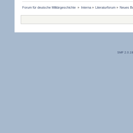
Forum für deutsche Militärgeschichte 
»
Interna
»
Literaturforum
»
Neues Bu
SMF 2.0.1