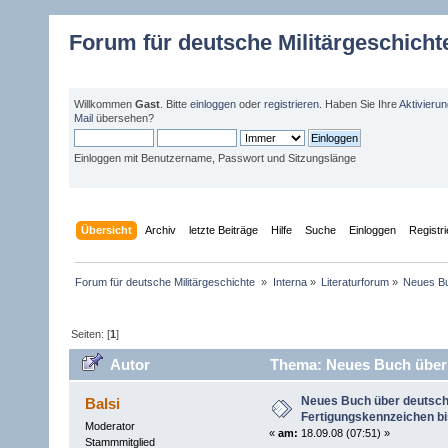
Forum für deutsche Militärgeschicht
Willkommen
Gast
. Bitte
einloggen
oder
registrieren
. Haben Sie Ihre
Aktivieru
Mail
übersehen?
Einloggen mit Benutzername, Passwort und Sitzungslänge
Übersicht
Archiv
letzte Beiträge
Hilfe
Suche
Einloggen
Registr
Forum für deutsche Militärgeschichte 
»
Interna
»
Literaturforum
»
Neues Bu
Seiten: [
1
]
Autor
Thema: Neues Buch über 
Neues Buch über deutsc
Balsi
Fertigungskennzeichen b
Moderator
«
am:
18.09.08 (07:51) »
Stammmitglied