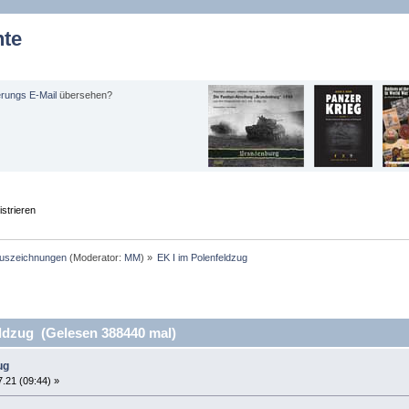
hte
erungs E-Mail
übersehen?
strieren
uszeichnungen
(Moderator:
MM
) »
EK I im Polenfeldzug
ldzug (Gelesen 388440 mal)
ug
.21 (09:44) »