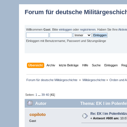
Forum für deutsche Militärgeschic
Willkommen
Gast
. Bitte
einloggen
oder
registrieren
. Haben Sie Ihre
Aktivi
Einloggen mit Benutzername, Passwort und Sitzungslänge
Übersicht
Archiv
letzte Beiträge
Hilfe
Suche
Einloggen
Regi
Forum für deutsche Militärgeschichte 
»
Militärgeschichte
»
Orden und A
Seiten:
1
...
39
40
[
41
]
Autor
Thema: EK I im Polenfe
Re: EK I im Polenfeldz
copiloto
«
Antwort #600 am:
10.07
Gast