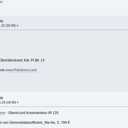
de/
ug
.21 (10:43) »
erstleutnant; Kdr. Pi.Btl. 13
 via
www.Ratisbons.com
ug
.23 (18:30) »
aier
- Oberst und Kommandeur IR 135
i von Generalstabsoffiziere_Ma-Ne, S. 799 ff.