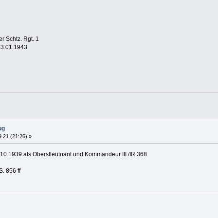
r Schtz. Rgt. 1
23.01.1943
ug
.21 (21:26) »
.10.1939 als Oberstleutnant und Kommandeur III./IR 368
. 856 ff