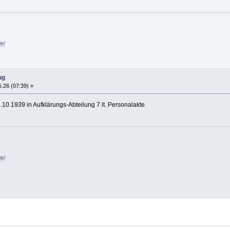
de/
ug
.26 (07:39) »
10.1939 in Aufklärungs-Abteilung 7 lt. Personalakte
de/