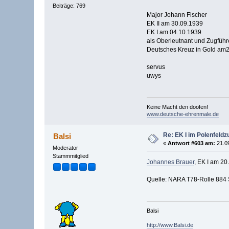
Beiträge: 769
Major Johann Fischer
EK II am 30.09.1939
EK I am 04.10.1939
als Oberleutnant und Zugführe
Deutsches Kreuz in Gold am
servus
uwys
Keine Macht den doofen!
www.deutsche-ehrenmale.de
Re: EK I im Polenfeldz
Balsi
«
Antwort #603 am:
21.09
Moderator
Stammmitglied
Johannes Brauer
, EK I am 20
Quelle: NARA T78-Rolle 884 S
Balsi
http://www.Balsi.de