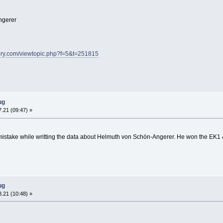
ngerer
story.com/viewtopic.php?f=5&t=251815
ug
.21 (09:47) »
 mistake while writting the data about Helmuth von Schön-Angerer. He won the EK1 
ug
.21 (10:48) »