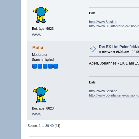
Balsi
http://www.Balsi.de
http://www.50-infanterie-division.
Beiträge: 6623
WWW
Re: EK I im Polenfeldz
Balsi
«
Antwort #606 am:
22.05
Moderator
Stammmitglied
Aberl, Johannes - EK 1 am 15.
Balsi
http://www.Balsi.de
http://www.50-infanterie-division.
Beiträge: 6623
WWW
Seiten:
1
...
39
40
[
41
]