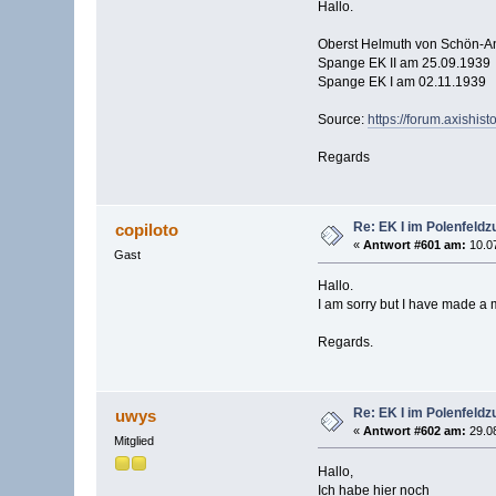
Hallo.
Oberst Helmuth von Schön-A
Spange EK II am 25.09.1939
Spange EK I am 02.11.1939
Source:
https://forum.axishi
Regards
Re: EK I im Polenfeldz
copiloto
«
Antwort #601 am:
10.07
Gast
Hallo.
I am sorry but I have made a
Regards.
Re: EK I im Polenfeldz
uwys
«
Antwort #602 am:
29.08
Mitglied
Hallo,
Ich habe hier noch