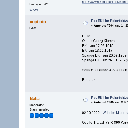
http://www.50-infanterie-division.
Beiträge: 6623
WWW
Re: EK I im Polenfeldz
copiloto
«
Antwort #604 am:
14.11
Gast
Hallo.
Oberst Georg Klemm:
EK II am 17.02.1915
EK I am 13.12.1917
Spange EK II am 26.09.1939
Spange EK I am 26.10.1939; Ob
Source: Urkunde & Soldbuch
Regards
Re: EK I im Polenfeldz
Balsi
«
Antwort #605 am:
03.01
Moderator
Stammmitglied
02.10.1939 -
Wilhelm Mitterm
Quelle: Nara\T-78 R-890 Karte