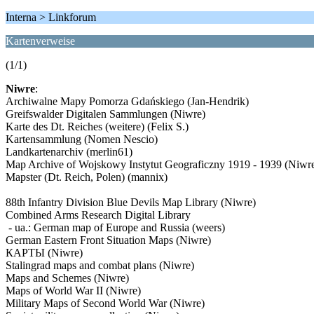
Interna > Linkforum
Kartenverweise
(1/1)
Niwre
:
Archiwalne Mapy Pomorza Gdańskiego (Jan-Hendrik)
Greifswalder Digitalen Sammlungen (Niwre)
Karte des Dt. Reiches (weitere) (Felix S.)
Kartensammlung (Nomen Nescio)
Landkartenarchiv (merlin61)
Map Archive of Wojskowy Instytut Geograficzny 1919 - 1939 (Niwr
Mapster (Dt. Reich, Polen) (mannix)
88th Infantry Division Blue Devils Map Library (Niwre)
Combined Arms Research Digital Library
- ua.: German map of Europe and Russia (weers)
German Eastern Front Situation Maps (Niwre)
КАРТЫ (Niwre)
Stalingrad maps and combat plans (Niwre)
Maps and Schemes (Niwre)
Maps of World War II (Niwre)
Military Maps of Second World War (Niwre)