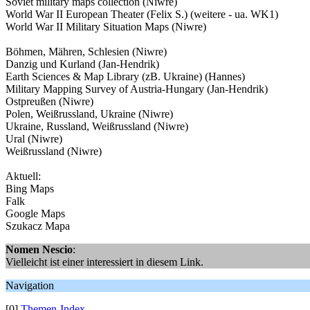
Soviet military maps collection (Niwre)
World War II European Theater (Felix S.) (weitere - ua. WK1)
World War II Military Situation Maps (Niwre)
Böhmen, Mähren, Schlesien (Niwre)
Danzig und Kurland (Jan-Hendrik)
Earth Sciences & Map Library (zB. Ukraine) (Hannes)
Military Mapping Survey of Austria-Hungary (Jan-Hendrik)
Ostpreußen (Niwre)
Polen, Weißrussland, Ukraine (Niwre)
Ukraine, Russland, Weißrussland (Niwre)
Ural (Niwre)
Weißrussland (Niwre)
Aktuell:
Bing Maps
Falk
Google Maps
Szukacz Mapa
Nomen Nescio
:
Vielleicht ist einer interessiert in diesem Link.
Navigation
[0]
Themen-Index