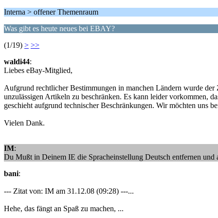
Interna > offener Themenraum
Was gibt es heute neues bei EBAY?
(1/19)
>
>>
waldi44
:
Liebes eBay-Mitglied,
Aufgrund rechtlicher Bestimmungen in manchen Ländern wurde der Zuga
unzulässigen Artikeln zu beschränken. Es kann leider vorkommen, d
geschieht aufgrund technischer Beschränkungen. Wir möchten uns bei 
Vielen Dank.
IM
:
Du Mußt in Deinem IE die Spracheinstellung Deutsch entfernen und auf
bani
:
--- Zitat von: IM am 31.12.08 (09:28) ---...
Hehe, das fängt an Spaß zu machen, ...