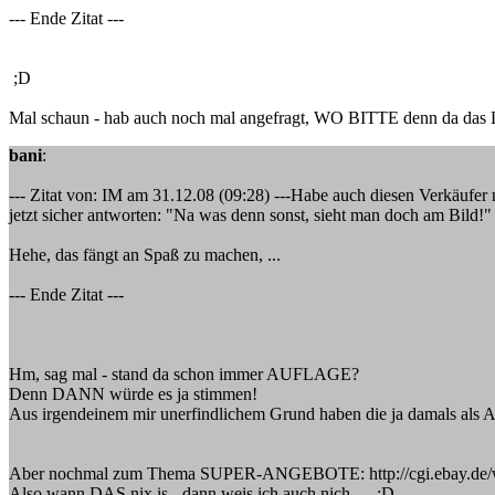
--- Ende Zitat ---
;D
Mal schaun - hab auch noch mal angefragt, WO BITTE denn da das Dt.
bani
:
--- Zitat von: IM am 31.12.08 (09:28) ---Habe auch diesen Verkäufe
jetzt sicher antworten: "Na was denn sonst, sieht man doch am Bild!"
Hehe, das fängt an Spaß zu machen, ...
--- Ende Zitat ---
Hm, sag mal - stand da schon immer AUFLAGE?
Denn DANN würde es ja stimmen!
Aus irgendeinem mir unerfindlichem Grund haben die ja damals als
Aber nochmal zum Thema SUPER-ANGEBOTE: http://cgi.ebay.de/
Also wann DAS nix is - dann weis ich auch nich ... ;D