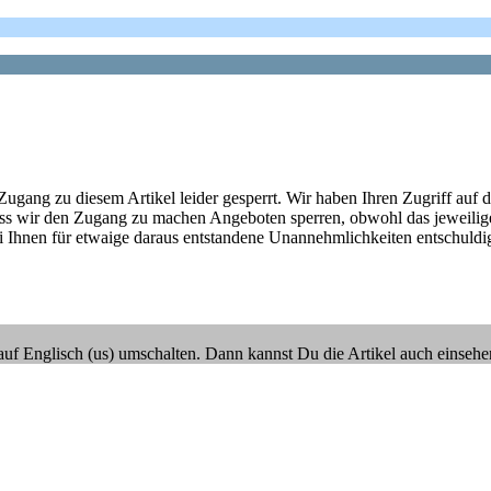
ng zu diesem Artikel leider gesperrt. Wir haben Ihren Zugriff auf die
ass wir den Zugang zu machen Angeboten sperren, obwohl das jeweilige
Ihnen für etwaige daraus entstandene Unannehmlichkeiten entschuldigen
 Englisch (us) umschalten. Dann kannst Du die Artikel auch einsehen. I