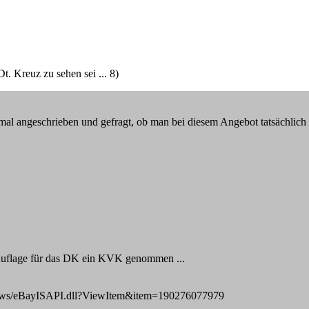
 Kreuz zu sehen sei ... 8)
r mal angeschrieben und gefragt, ob man bei diesem Angebot tatsächli
 Auflage für das DK ein KVK genommen ...
ws/eBayISAPI.dll?ViewItem&item=190276077979