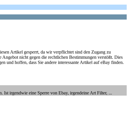
sen Artikel gesperrt, da wir verpflichtet sind den Zugang zu
 Angebot nicht gegen die rechtlichen Bestimmungen verstößt. Dies
 und hoffen, dass Sie andere interessante Artikel auf eBay finden.
st irgendwie eine Sperre von Ebay, irgendeine Art Filter, ...