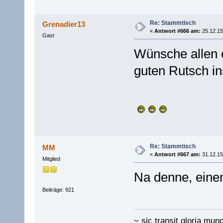
Re: Stammtisch
Grenadier13
«
Antwort #666 am:
25.12.15
Gast
Wünsche allen 
guten Rutsch in
Re: Stammtisch
MM
«
Antwort #667 am:
31.12.15
Mitglied
Na denne, eine
Beiträge: 921
~ sic transit gloria mund