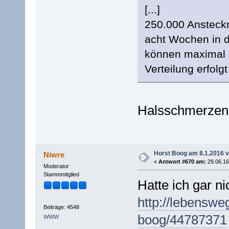
[...]
250.000 Ansteckn
acht Wochen in de
können maximal d
Verteilung erfolgt
Halsschmerzen i
Horst Boog am 8.1.2016 
Niwre
«
Antwort #670 am:
29.06.16
Moderator
Stammmitglied
Hatte ich gar n
http://lebenswe
Beiträge: 4548
boog/44787371
WWW