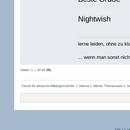
Nightwish
lerne leiden, ohne zu kl
... wenn man sonst nicht
Seiten:
1
...
43
44
[
45
]
Forum für deutsche Militärgeschichte 
»
Interna
»
offener Themenraum
»
S
SMF 2.0.1