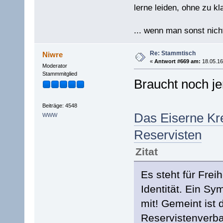
lerne leiden, ohne zu kl
... wenn man sonst nicht
Re: Stammtisch
Niwre
«
Antwort #669 am:
18.05.16
Moderator
Stammmitglied
Braucht noch j
Beiträge: 4548
Das Eiserne Kr
WWW
Reservisten
Zitat
Es steht für Freih
Identität. Ein Sy
mit! Gemeint ist
Reservistenverb