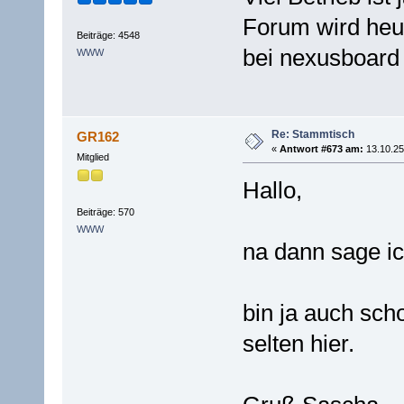
Forum wird heut
Beiträge: 4548
bei nexusboard 
WWW
Re: Stammtisch
GR162
«
Antwort #673 am:
13.10.25
Mitglied
Hallo,
Beiträge: 570
WWW
na dann sage i
bin ja auch sch
selten hier.