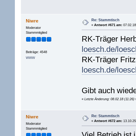
Re: Stammtisch
Niwre
«
Antwort #671 am:
07.02.18
Moderator
Stammmitglied
RK-Träger Herb
loesch.de/loes
Beiträge: 4548
RK-Träger Frit
WWW
loesch.de/loes
Gibt auch wiede
«
Letzte Änderung: 08.02.18 (11:26)
Re: Stammtisch
Niwre
«
Antwort #672 am:
13.10.25
Moderator
Stammmitglied
Viel Betrieb ist