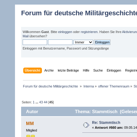
Forum für deutsche Militärgeschicht
Willkommen
Gast
. Bitte
einloggen
oder
registrieren
. Haben Sie Ihre
Aktivieru
Mail
übersehen?
Einloggen mit Benutzername, Passwort und Sitzungslänge
Übersicht
Archiv
letzte Beiträge
Hilfe
Suche
Einloggen
Registr
Forum für deutsche Militärgeschichte 
»
Interna
»
offener Themenraum
»
S
Seiten:
1
...
43
44
[
45
]
Autor
Thema: Stammtisch (Gelesen
Re: Stammtisch
MM
«
Antwort #660 am:
09.05.14
Mitglied