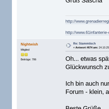
Gruß Sascha
http://www.grenadierreg
http://www.61infanterie-d
Re: Stammtisch
Nightwish
«
Antwort #674 am:
24.10.25
Mitglied
Oh... etwas spä
Beiträge: 786
Glückwunsch z
Ich bin auch nu
Forum - klein, 
Beste Grüße