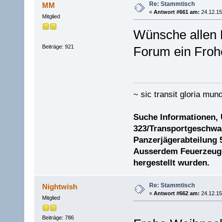
Re: Stammtisch
MM
«
Antwort #661 am:
24.12.15
Mitglied
Wünsche allen 
Beiträge: 921
Forum ein Froh
~ sic transit gloria mund
Suche Informationen,
323/Transportgeschwad
Panzerjägerabteilung 
Ausserdem Feuerzeuge 
hergestellt wurden.
Re: Stammtisch
Nightwish
«
Antwort #662 am:
24.12.15
Mitglied
Beiträge: 786