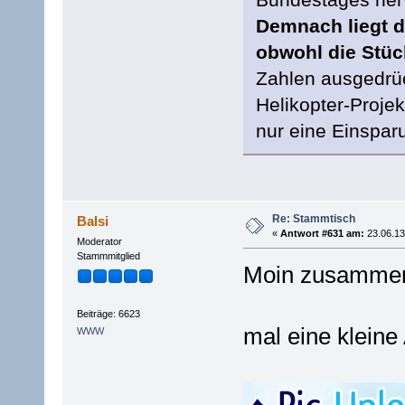
Demnach liegt d
obwohl die Stück
Zahlen ausgedrü
Helikopter-Proje
nur eine Einspar
Re: Stammtisch
Balsi
«
Antwort #631 am:
23.06.13
Moderator
Stammmitglied
Moin zusamme
Beiträge: 6623
mal eine kleine
WWW