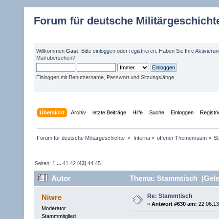
Forum für deutsche Militärgeschicht
Willkommen
Gast
. Bitte
einloggen
oder
registrieren
. Haben Sie Ihre
Aktivieru
Mail
übersehen?
Einloggen mit Benutzername, Passwort und Sitzungslänge
Übersicht
Archiv
letzte Beiträge
Hilfe
Suche
Einloggen
Registr
Forum für deutsche Militärgeschichte 
»
Interna
»
offener Themenraum
»
S
Seiten:
1
...
41
42
[
43
]
44
45
Autor
Thema: Stammtisch (Gele
Re: Stammtisch
Niwre
«
Antwort #630 am:
22.06.13
Moderator
Stammmitglied