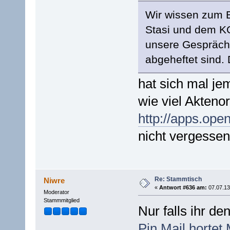
Wir wissen zum Be
Stasi und dem KG
unsere Gesprächs
abgeheftet sind. 
hat sich mal j
wie viel Akteno
http://apps.open
nicht vergessen
Re: Stammtisch
Niwre
«
Antwort #636 am:
07.07.13
Moderator
Stammmitglied
Nur falls ihr d
Pin Mail hortet 