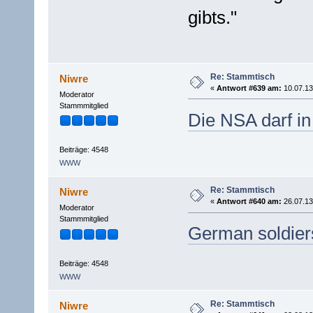
gibts."
Re: Stammtisch
Niwre
«
Antwort #639 am:
10.07.13
Moderator
Stammmitglied
Die NSA darf i
Beiträge: 4548
WWW
Re: Stammtisch
Niwre
«
Antwort #640 am:
26.07.13
Moderator
Stammmitglied
German soldiers
Beiträge: 4548
WWW
Re: Stammtisch
Niwre