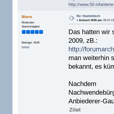
http://www.50-infanterie
Re: Stammtisch
Niwre
«
Antwort #635 am:
05.07.13
Moderator
Stammmitglied
Das hatten wir 
2009, zB.:
Beiträge: 4548
http://forumarc
WWW
man weiterhin 
bekannt, es kü
Nachdem
Nachwendebürge
Anbiederer-Gauc
Zitat