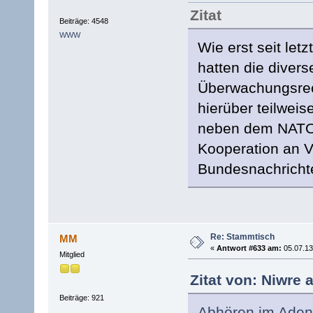
Zitat
Beiträge: 4548
WWW
Wie erst seit let
hatten die divers
Überwachungsrec
hierüber teilwei
neben dem NATO-
Kooperation an 
Bundesnachricht
Re: Stammtisch
MM
«
Antwort #633 am:
05.07.13
Mitglied
Zitat von: Niwre 
Beiträge: 921
Abhören im Aden