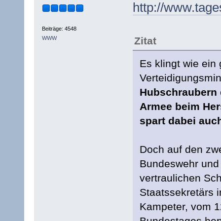
http://www.tage
Beiträge: 4548
WWW
Zitat
Es klingt wie ein
Verteidigungsmin
Hubschraubern d
Armee beim Hers
spart dabei auc
Doch auf den zwei
Bundeswehr und 
vertraulichen Sc
Staatssekretärs 
Kampeter, vom 1
Bundestages herv