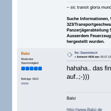
~ sic transit gloria mund
Suche Informationen,
323/Transportgeschwad
Panzerjägerabteilung 
Ausserdem Feuerzeuge 
hergestellt wurden.
Re: Stammtisch
Balsi
«
Antwort #634 am:
05.07.13
Moderator
Stammmitglied
hahaha.. das find
auf..;-)))
Beiträge: 6623
WWW
Balsi
http://www.Balsi.de