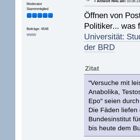
«
Antwort #641 am:
03.08.13
Moderator
Stammmitglied
Öffnen von Post
Politiker... wa
Beiträge: 4548
Universität: St
WWW
der BRD
Zitat
"Versuche mit le
Anabolika, Testo
Epo" seien durch 
Die Fäden liefe
Bundesinstitut f
bis heute dem Bu