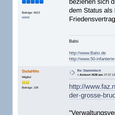
beziehen sich d
dem Status als
Beiträge: 6623
Friedensvertra
WWW
Balsi
http://www.Balsi.de
http://www.50-infanterie
Re: Stammtisch
StefaHHn
«
Antwort #638 am:
07.07.13
Mitglied
http://www.faz.n
Beiträge: 108
der-grosse-bru
"Verwaltungsve