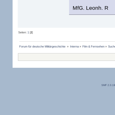
MfG. Leonh. R
Seiten:
1
[
2
]
Forum für deutsche Militärgeschichte 
»
Interna
»
Film & Fernsehen
»
Suche
SMF 2.0.1