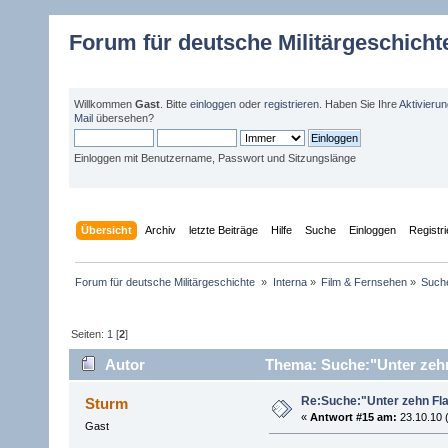
Forum für deutsche Militärgeschicht
Willkommen
Gast
. Bitte
einloggen
oder
registrieren
. Haben Sie Ihre
Aktivieru
Mail
übersehen?
Einloggen mit Benutzername, Passwort und Sitzungslänge
Übersicht
Archiv
letzte Beiträge
Hilfe
Suche
Einloggen
Registr
Forum für deutsche Militärgeschichte 
»
Interna
»
Film & Fernsehen
»
Suche
Seiten:
1
[
2
]
Autor
Thema: Suche:"Unter zehn
Re:Suche:"Unter zehn Fl
Sturm
«
Antwort #15 am:
23.10.10 
Gast