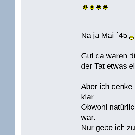
Na ja Mai ´45
Gut da waren d
der Tat etwas 
Aber ich denke 
klar.
Obwohl natürlic
war.
Nur gebe ich z