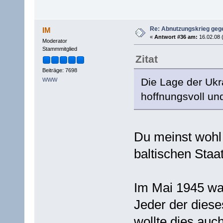
Re: Abnutzungskrieg gege
IM
«
Antwort #36 am:
16.02.08 
Moderator
Stammmitglied
Zitat
Beiträge: 7698
Die Lage der Ukr
WWW
hoffnungsvoll und
Du meinst wohl 
baltischen Staa
Im Mai 1945 war
Jeder der dieses
wollte dies auc