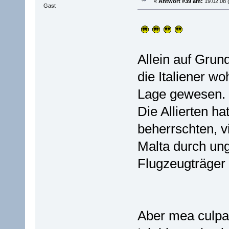
«
Antwort #39 am:
19.02.08 
Gast
Allein auf Grun
die Italiener w
Lage gewesen.
Die Allierten ha
beherrschten, 
Malta durch ung
Flugzeugträger
Aber mea culpa,