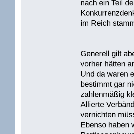
nach ein Teil d
Konkurrenzdenk
im Reich stamm
Generell gilt a
vorher hätten 
Und da waren e
bestimmt gar ni
zahlenmäßig kl
Allierte Verbän
vernichten müs
Ebenso haben wi