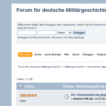
Forum für deutsche Militärgeschicht
Willkommen
Gast
. Bitte
einloggen
oder
registrieren
. Haben Sie Ihre
Aktivieru
Mail
übersehen?
Einloggen mit Benutzername, Passwort und Sitzungslänge
Übersicht
Archiv
letzte Beiträge
Hilfe
Suche
Einloggen
Registr
Forum für deutsche Militärgeschichte 
»
Militärgeschichte
»
Geschichte allg
Seiten:
1
2
[
3
]
Autor
Thema: Abnutzungskrieg g
Re: Abnutzungskrieg gege
SIEGMAR
«
Antwort #30 am:
15.02.08 
Gast