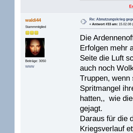
E
Re: Abnutzungskrieg gege
waldi44
«
Antwort #33 am:
15.02.08 
Stammmitglied
Die Ardennenof
Erfolgen mehr a
Seite die Luft 
Beiträge: 3050
auch noch Wolk
WWW
Truppen, wenn s
Spritmangel ihr
hatten,, wie die
gejagt.
Daraus für die
Kriegsverlauf e