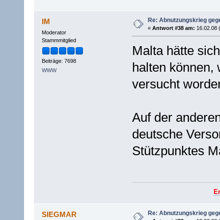
Re: Abnutzungskrieg gege
IM
«
Antwort #38 am:
16.02.08 
Moderator
Stammmitglied
Malta hätte sic
Beiträge: 7698
halten können,
WWW
versucht worde
Auf der andere
deutsche Verso
Stützpunktes Ma
E
Re: Abnutzungskrieg gege
SIEGMAR