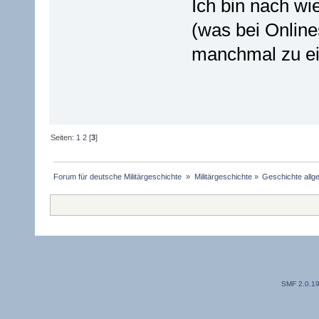
Ich bin nach wi
(was bei Onlin
manchmal zu e
Seiten:
1
2
[
3
]
Forum für deutsche Militärgeschichte 
»
Militärgeschichte
»
Geschichte allg
SMF 2.0.1