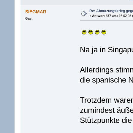
Re: Abnutzungskrieg gege
SIEGMAR
«
Antwort #37 am:
16.02.08 
Gast
Na ja in Singap
Allerdings stim
die spanische Ne
Trotzdem waren 
zumindest äußer
Stützpunkte die